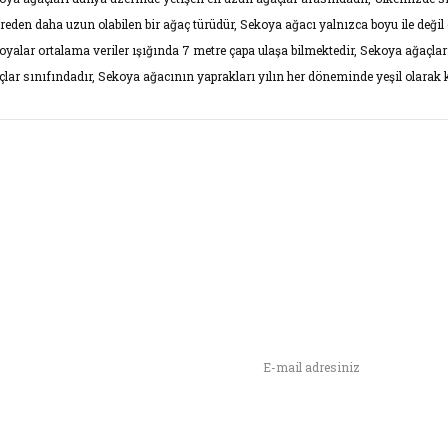
reden daha uzun olabilen bir ağaç türüdür, Sekoya ağacı yalnızca boyu ile değil ça
oyalar ortalama veriler ışığında 7 metre çapa ulaşa bilmektedir, Sekoya ağaçlar
çlar sınıfındadır, Sekoya ağacının yaprakları yılın her döneminde yeşil olarak k
rünün fiyat bilgisi, resim, ürün açıklamalarında ve diğer konularda yet
narak tarafımıza iletebilirsiniz.
Bu ürüne ilk yorumu siz yap
ş ve önerileriniz için teşekkür ederiz.
Yorum Yaz
rün resmi kalitesiz, bozuk veya görüntülenemiyor.
rün açıklamasında eksik bilgiler bulunuyor.
rün bilgilerinde hatalar bulunuyor.
n,
rün fiyatı diğer sitelerden daha pahalı.
ımızı İlk Siz Haberdar Olun !
u ürüne benzer farklı alternatifler olmalı.