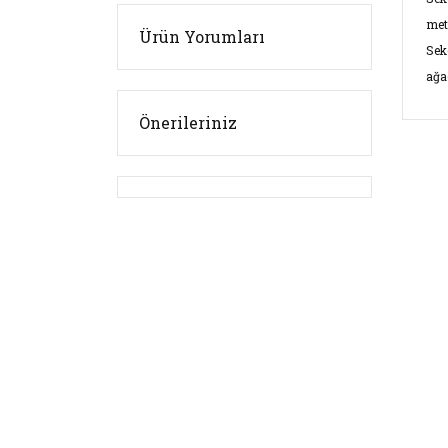
met
Ürün Yorumları
Sek
ağa
Önerileriniz
Bu ü
kulla
Görü
Ü
Ü
Ü
E-Bültenimize üye olu
E-Bülten Üyeliği
Ü
Fırsat ve Kampanyalar
B