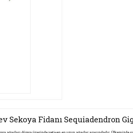
ev Sekoya Fidanı Sequiadendron G
oya ağaçları dünya üzerinde yetişen en uzun ağaçlar arasındadır, Ülkemizde sık