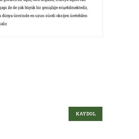
pı ile de çok büyük bir genişliğe erişebilmektedir,
ı dünya üzerinde en uzun süreli oksijen üretebilen
alır.
ersiz gördüğünüz noktaları öneri formunu
ın!
KAYDOL