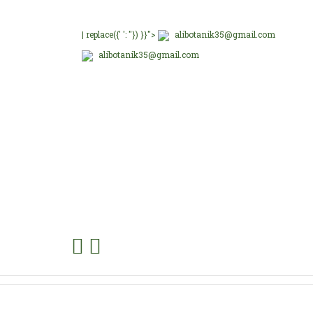
| replace({' ': ''}) }}">
alibotanik35@gmail.com
alibotanik35@gmail.com