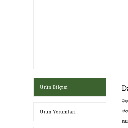
D
Ürün Bilgisi
Çiç
Ürün Yorumları
Çiç
Dik