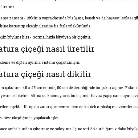
ilirsiniz.
çlama zamanı - Bitkinin yapraklarında büzüşme, benek ya da haşerat istilası gibi 
irine karıştırıp çiçeğin üzerine fıs fısla püskürtünüz.
eğin büyüme hızı - Normal hızla büyüyen bir çiçektir.
atura çiçeği nasıl üretilir
ikleme ve dipten ayırma sistemi çoğaltılmıştır.
atura çiçeği nasıl dikilir
im çukurunu 45 x 45 cm eninde, 50 cm de derinliğinde bir çukur açınız. Fidanı 
iyesinde dikelim. Altına su kaçmayacak bir biçimde havuz yapıp can suyunu ve
etleme şekli - Kargoda zarar görmemesi için en kaliteli ambalaj malzemeleri kul
ek size ulaşdığında yapılacak işler
 önce ambalajından çıkarınız ve sulayınız. İçine torf doldurduğunuz daha büyük