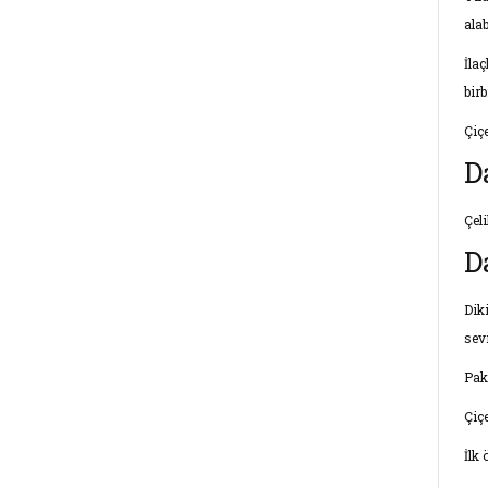
alab
İla
birb
Çiç
D
Çel
D
Dik
sev
Pak
Çiç
İlk