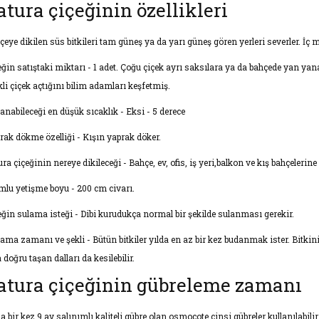
atura çiçeğinin özellikleri
çeye dikilen süs bitkileri tam güneş ya da yarı güneş gören yerleri severler. İç m
eğin satıştaki miktarı - 1 adet. Çoğu çiçek ayrı saksılara ya da bahçede yan ya
kli çiçek açtığını bilim adamları keşfetmiş.
anabileceği en düşük sıcaklık - Eksi - 5 derece
rak dökme özelliği - Kışın yaprak döker.
ra çiçeğinin nereye dikileceği - Bahçe, ev, ofis, iş yeri,balkon ve kış bahçelerine d
mlu yetişme boyu - 200 cm civarı.
eğin sulama isteği - Dibi kurudukça normal bir şekilde sulanması gerekir.
ama zamanı ve şekli - Bütün bitkiler yılda en az bir kez budanmak ister. Bitkin
 doğru taşan dalları da kesilebilir.
atura çiçeğinin gübreleme zamanı
da bir kez 9 ay salınımlı kaliteli gübre olan osmocote cinsi gübreler kullanılabi