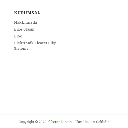
ar
u ürüne benzer farklı alternatifler olmalı.
KURUMSAL
dan var mu?
RA-BORU ÇİÇEĞİ Brugmansia Angels Trumpe
Hakkımızda
zi renk var mi??
Bize Ulaşın
Blog
ler
Elektronik Ticaret Bilgi
Gönder
Sistemi
mariana Kalyoncu | 27/12/2019
rum Yaz
Copyright © 2023
alibotanik.com
- Tüm Hakları Saklıdır.