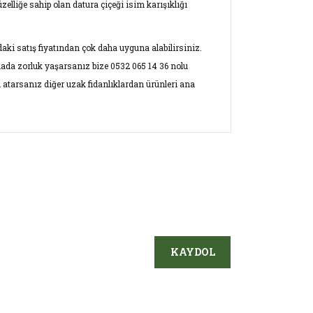
zelliğe sahip olan datura çiçeği isim karışıklığı
aki satış fiyatından çok daha uyguna alabilirsiniz.
mada zorluk yaşarsanız bize 0532 065 14 36 nolu
 atarsanız diğer uzak fidanlıklardan ürünleri ana
ersiz gördüğünüz noktaları öneri formunu
KAYDOL