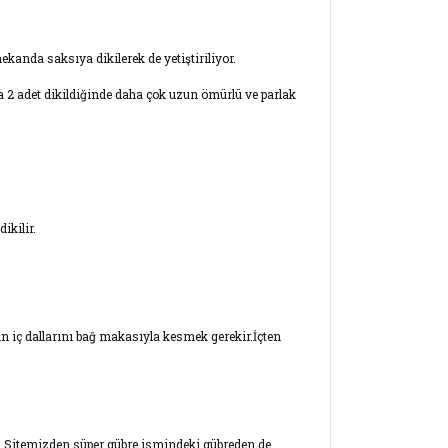
ekanda saksıya dikilerek de yetiştiriliyor.
na 2 adet dikildiğinde daha çok uzun ömürlü ve parlak
ikilir.
in iç dallarını bağ makasıyla kesmek gerekir.İçten
lir. Sitemizden süper gübre ismindeki gübreden de