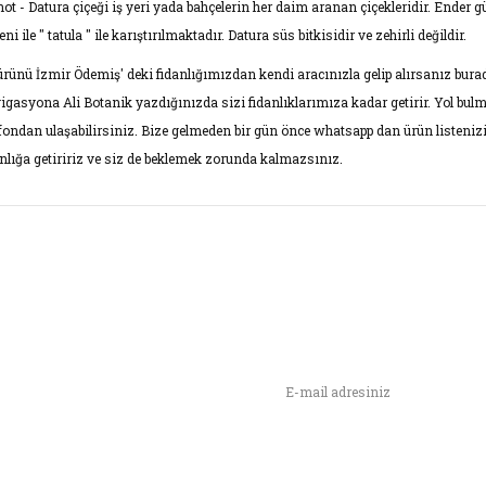
not - Datura çiçeği iş yeri yada bahçelerin her daim aranan çiçekleridir. Ender gü
ni ile " tatula " ile karıştırılmaktadır. Datura süs bitkisidir ve zehirli değildir.
ürünü İzmir Ödemiş' deki fidanlığımızdan kendi aracınızla gelip alırsanız burad
igasyona Ali Botanik yazdığınızda sizi fidanlıklarımıza kadar getirir. Yol bul
efondan ulaşabilirsiniz. Bize gelmeden bir gün önce whatsapp dan ürün listenizi
anlığa getiririz ve siz de beklemek zorunda kalmazsınız.
rünün fiyat bilgisi, resim, ürün açıklamalarında ve diğer konularda yet
narak tarafımıza iletebilirsiniz.
ş ve önerileriniz için teşekkür ederiz.
ura boru cicegi
aba,sari yada somon rengi olursa hemen alacagim
rün resmi kalitesiz, bozuk veya görüntülenemiyor.
n,
ımızı İlk Siz Haberdar Olun !
rün açıklamasında eksik bilgiler bulunuyor.
 Lale | 26/04/2021
rün bilgilerinde hatalar bulunuyor.
URA-BORU ÇİÇEĞİ Brugmansia Angels Trumpe
rün fiyatı diğer sitelerden daha pahalı.