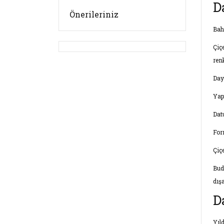
D
Önerileriniz
Bah
Çiç
ren
Day
Yap
Datu
For
Çiç
Bud
dışa
D
Yıl