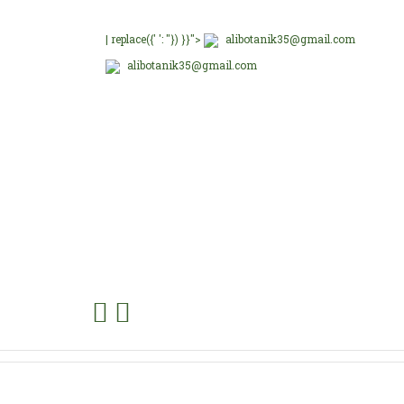
Mrb l
B
| replace({' ': ''}) }}">
alibotanik35@gmail.com
Bu fi
alibotanik35@gmail.com
DATU
Kirmi
Sevgi
TC S
Yo