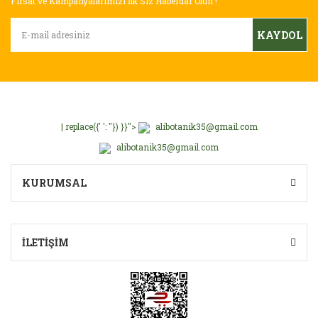
Ürün açıklamasında eksik bilgiler bulunuyor.
Fırsat ve Kampanyalarımızı İlk Siz Haberdar Olun !
Ürün bilgilerinde hatalar bulunuyor.
KAYDOL
Ürün fiyatı diğer sitelerden daha pahalı.
Bu ürüne benzer farklı alternatifler olmalı.
| replace({' ': ''}) }}">
alibotanik35@gmail.com
alibotanik35@gmail.com
Gönder
KURUMSAL
İLETİŞİM