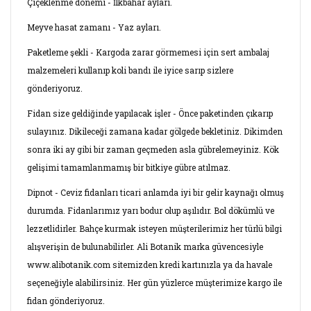
Çiçeklenme dönemi - İlkbahar ayları.
Meyve hasat zamanı - Yaz ayları.
Paketleme şekli - Kargoda zarar görmemesi için sert ambalaj
malzemeleri kullanıp koli bandı ile iyice sarıp sizlere
gönderiyoruz.
Fidan size geldiğinde yapılacak işler - Önce paketinden çıkarıp
sulayınız. Dikileceği zamana kadar gölgede bekletiniz. Dikimden
sonra iki ay gibi bir zaman geçmeden asla gübrelemeyiniz. Kök
gelişimi tamamlanmamış bir bitkiye gübre atılmaz.
Dipnot - Ceviz fidanları ticari anlamda iyi bir gelir kaynağı olmuş
durumda. Fidanlarımız yarı bodur olup aşılıdır. Bol dökümlü ve
lezzetlidirler. Bahçe kurmak isteyen müşterilerimiz her türlü bilgi
alışverişin de bulunabilirler. Ali Botanik marka güvencesiyle
www.alibotanik.com sitemizden kredi kartınızla ya da havale
seçeneğiyle alabilirsiniz. Her gün yüzlerce müşterimize kargo ile
fidan gönderiyoruz.