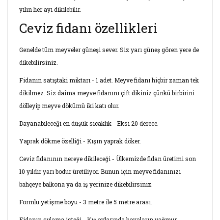
yılın her ayı dikilebilir.
Ceviz fidanı özellikleri
Genelde tüm meyveler güneşi sever. Siz yarı güneş gören yere de
dikebilirsiniz.
Fidanın satıştaki miktarı - 1 adet. Meyve fidanı hiçbir zaman tek
dikilmez. Siz daima meyve fidanını çift dikiniz çünkü birbirini
dölleyip meyve dökümü iki katı olur.
Dayanabileceği en düşük sıcaklık - Eksi 20 derece.
Yaprak dökme özelliği - Kışın yaprak döker.
Ceviz fidanının nereye dikileceği - Ülkemizde fidan üretimi son
10 yıldır yarı bodur üretiliyor. Bunun için meyve fidanınızı
bahçeye balkona ya da iş yerinize dikebilirsiniz.
Formlu yetişme boyu - 3 metre ile 5 metre arası.
Fidanın sulama isteği - Kış aylarında havaların yağmur