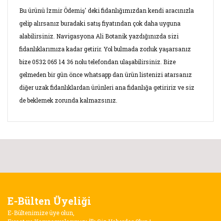
Bu ürünü İzmir Ödemiş' deki fidanlığımızdan kendi aracınızla
gelip alırsanız buradaki satış fiyatından çok daha uyguna
alabilirsiniz. Navigasyona Ali Botanik yazdığınızda sizi
fidanlıklarımıza kadar getirir. Yol bulmada zorluk yaşarsanız
bize 0532 065 14 36 nolu telefondan ulaşabilirsiniz. Bize
gelmeden bir gün önce whatsapp dan ürün listenizi atarsanız
diğer uzak fidanlıklardan ürünleri ana fidanlığa getiririz ve siz
de beklemek zorunda kalmazsınız.
Bu ürünün fiyat bilgisi, resim, ürün açıklamalarında ve diğer
konularda yetersiz gördüğünüz noktaları öneri formunu
Bu ürüne ilk yorumu siz yapın!
kullanarak tarafımıza iletebilirsiniz.
Görüş ve önerileriniz için teşekkür ederiz.
Yorum Yaz
E-Bülten Üyeliği
Ürün resmi kalitesiz, bozuk veya görüntülenemiyor.
E-Bültenimize üye olun,