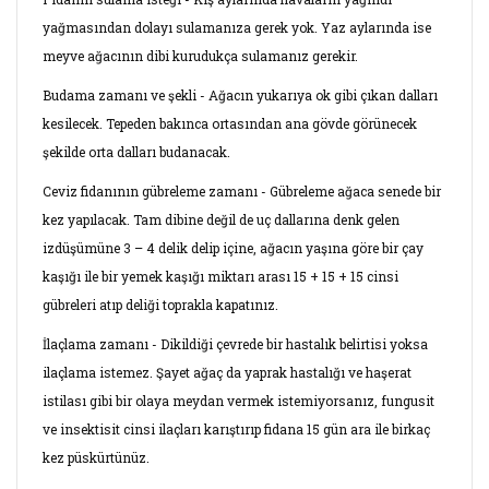
yağmasından dolayı sulamanıza gerek yok. Yaz aylarında ise
meyve ağacının dibi kurudukça sulamanız gerekir.
Budama zamanı ve şekli - Ağacın yukarıya ok gibi çıkan dalları
kesilecek. Tepeden bakınca ortasından ana gövde görünecek
şekilde orta dalları budanacak.
Ceviz fidanının gübreleme zamanı - Gübreleme ağaca senede bir
kez yapılacak. Tam dibine değil de uç dallarına denk gelen
izdüşümüne 3 – 4 delik delip içine, ağacın yaşına göre bir çay
kaşığı ile bir yemek kaşığı miktarı arası 15 + 15 + 15 cinsi
gübreleri atıp deliği toprakla kapatınız.
İlaçlama zamanı - Dikildiği çevrede bir hastalık belirtisi yoksa
ilaçlama istemez. Şayet ağaç da yaprak hastalığı ve haşerat
istilası gibi bir olaya meydan vermek istemiyorsanız, fungusit
ve insektisit cinsi ilaçları karıştırıp fidana 15 gün ara ile birkaç
kez püskürtünüz.