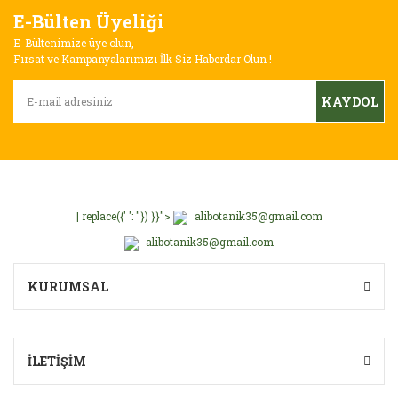
E-Bülten Üyeliği
E-Bültenimize üye olun,
Fırsat ve Kampanyalarımızı İlk Siz Haberdar Olun !
KAYDOL
Gönder
| replace({' ': ''}) }}">
alibotanik35@gmail.com
alibotanik35@gmail.com
KURUMSAL
İLETİŞİM