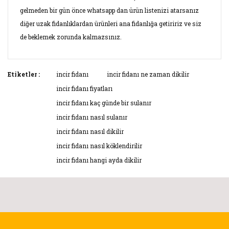
gelmeden bir gün önce whatsapp dan ürün listenizi atarsanız
diğer uzak fidanlıklardan ürünleri ana fidanlığa getiririz ve siz
de beklemek zorunda kalmazsınız.
Bu ürünün fiyat bilgisi, resim, ürün açıklamalarında ve diğer
Etiketler :
incir fidanı
incir fidanı ne zaman dikilir
konularda yetersiz gördüğünüz noktaları öneri formunu
incir fidanı fiyatları
Bu ürüne ilk yorumu siz yapın!
kullanarak tarafımıza iletebilirsiniz.
incir fidanı kaç günde bir sulanır
Görüş ve önerileriniz için teşekkür ederiz.
incir fidanı nasıl sulanır
Yorum Yaz
incir fidanı nasıl dikilir
Ürün resmi kalitesiz, bozuk veya görüntülenemiyor.
incir fidanı nasıl köklendirilir
incir fidanı hangi ayda dikilir
Ürün açıklamasında eksik bilgiler bulunuyor.
Ürün bilgilerinde hatalar bulunuyor.
Ürün fiyatı diğer sitelerden daha pahalı.
Bu ürüne benzer farklı alternatifler olmalı.