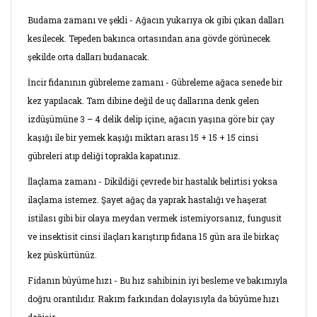
Budama zamanı ve şekli - Ağacın yukarıya ok gibi çıkan dalları
kesilecek. Tepeden bakınca ortasından ana gövde görünecek
şekilde orta dalları budanacak.
İncir fidanının gübreleme zamanı - Gübreleme ağaca senede bir
kez yapılacak. Tam dibine değil de uç dallarına denk gelen
izdüşümüne 3 – 4 delik delip içine, ağacın yaşına göre bir çay
kaşığı ile bir yemek kaşığı miktarı arası 15 + 15 + 15 cinsi
gübreleri atıp deliği toprakla kapatınız.
İlaçlama zamanı - Dikildiği çevrede bir hastalık belirtisi yoksa
ilaçlama istemez. Şayet ağaç da yaprak hastalığı ve haşerat
istilası gibi bir olaya meydan vermek istemiyorsanız, fungusit
ve insektisit cinsi ilaçları karıştırıp fidana 15 gün ara ile birkaç
kez püskürtünüz.
Fidanın büyüme hızı - Bu hız sahibinin iyi besleme ve bakımıyla
doğru orantılıdır. Rakım farkından dolayısıyla da büyüme hızı