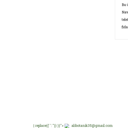
Bu 
Nav
tel
fid
Bu ü
kulla
Görü
Ü
E-Bültenimize üye olu
E-Bülten Üyeliği
Fırsat ve Kampanyalar
Ü
Ü
Ü
B
| replace({' ': ''}) }}">
alibotanik35@gmail.com