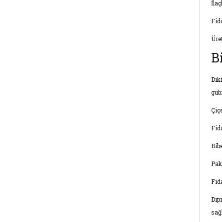
İla
Fid
Üre
B
Dik
güb
Çiç
Fid
Bibe
Pak
Fid
Dipn
sağl