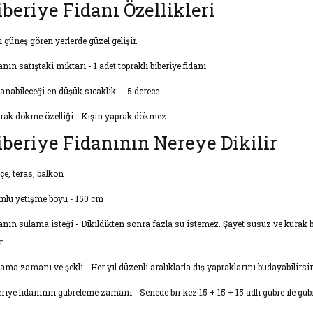
iberiye Fidanı Özellikleri
 güneş gören yerlerde güzel gelişir.
nın satıştaki miktarı - 1 adet topraklı biberiye fidanı
anabileceği en düşük sıcaklık - -5 derece
rak dökme özelliği - Kışın yaprak dökmez.
iberiye Fidanının Nereye Dikilir
çe, teras, balkon
mlu yetişme boyu - 150 cm
anın sulama isteği - Dikildikten sonra fazla su istemez. Şayet susuz ve kurak
r.
ama zamanı ve şekli - Her yıl düzenli aralıklarla dış yapraklarını budayabilirsi
eriye fidanının gübreleme zamanı - Senede bir kez 15 + 15 + 15 adlı gübre ile güb