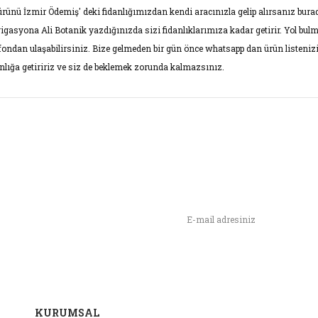
ürünü İzmir Ödemiş' deki fidanlığımızdan kendi aracınızla gelip alırsanız burad
igasyona Ali Botanik yazdığınızda sizi fidanlıklarımıza kadar getirir. Yol bul
efondan ulaşabilirsiniz. Bize gelmeden bir gün önce whatsapp dan ürün listenizi
anlığa getiririz ve siz de beklemek zorunda kalmazsınız.
rünün fiyat bilgisi, resim, ürün açıklamalarında ve diğer konularda yet
narak tarafımıza iletebilirsiniz.
Bu ürüne ilk yorumu siz yap
ş ve önerileriniz için teşekkür ederiz.
Yorum Yaz
rün resmi kalitesiz, bozuk veya görüntülenemiyor.
n,
ımızı İlk Siz Haberdar Olun !
rün açıklamasında eksik bilgiler bulunuyor.
rün bilgilerinde hatalar bulunuyor.
rün fiyatı diğer sitelerden daha pahalı.
u ürüne benzer farklı alternatifler olmalı.
KURUMSAL