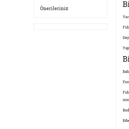
B
Önerileriniz
Yarı
Fida
Day
Yap
B
Bah
For
Fid
iste
Bud
Bib