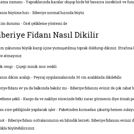
çlama zamanı - Yapraklarında karalar oluşup birde bit basarsa insektisit ve fung
anın büyüme hızı - Biberiye normal hızında büyür.
tim durumu - Özel çelikleme yöntemi ile
iberiye Fidanı Nasıl Dikilir
im çukurunu büyük kazıp içine yumuşatılmış toprak doldurup dikiniz. Etrafına h
re atmayınız.
ek rengi - Çiçeği minik mor renkli
anın dikim aralığı - Peyzaj uygulamalarında 30 cm aralıklarla dikilebilir.
riye fidanı ev ya da balkonda bakılır mı - Biberiye fidanını eviniz de çok rahat b
etleme şekli - Kargo da ve nakliye sürecinde bitki zarar görmesin diye itinalı 
an size geldiğinde yapılacak işler - Paketinden kırmadan çıkartıp hemen sulay
ot - Biberiye fidanı sofralarımızın en bilindik lezzeti. Biberiye fidanını eviniz
ıkla büyütebilirsiniz.