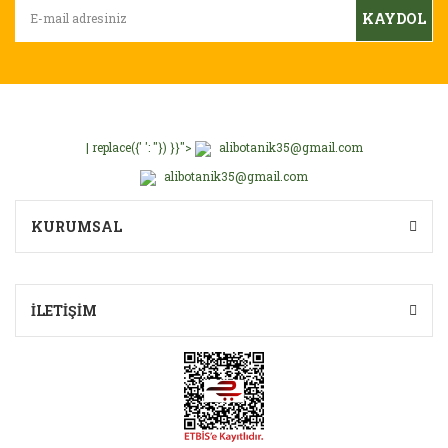
Ürün bilgilerinde hatalar bulunuyor.
KAYDOL
Ürün fiyatı diğer sitelerden daha pahalı.
Bu ürüne benzer farklı alternatifler olmalı.
| replace({' ': ''}) }}">
alibotanik35@gmail.com
alibotanik35@gmail.com
Gönder
KURUMSAL
İLETİŞİM