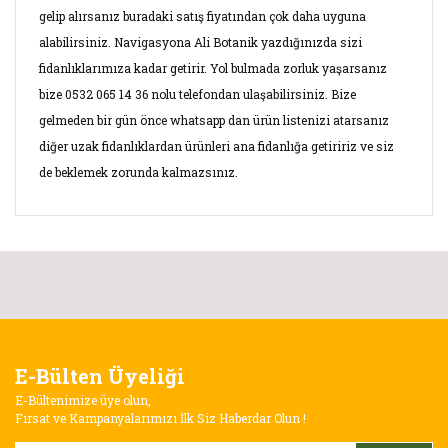
gelip alırsanız buradaki satış fiyatından çok daha uyguna
alabilirsiniz. Navigasyona Ali Botanik yazdığınızda sizi
fidanlıklarımıza kadar getirir. Yol bulmada zorluk yaşarsanız
bize 0532 065 14 36 nolu telefondan ulaşabilirsiniz. Bize
gelmeden bir gün önce whatsapp dan ürün listenizi atarsanız
diğer uzak fidanlıklardan ürünleri ana fidanlığa getiririz ve siz
de beklemek zorunda kalmazsınız.
Bu ürünün fiyat bilgisi, resim, ürün açıklamalarında ve diğer
konularda yetersiz gördüğünüz noktaları öneri formunu
Bu ürüne ilk yorumu siz yapın!
kullanarak tarafımıza iletebilirsiniz.
Görüş ve önerileriniz için teşekkür ederiz.
Yorum Yaz
E-Bülten Üyeliği
Ürün resmi kalitesiz, bozuk veya görüntülenemiyor.
E-Bültenimize üye olun,
Ürün açıklamasında eksik bilgiler bulunuyor.
Fırsat ve Kampanyalarımızı İlk Siz Haberdar Olun !