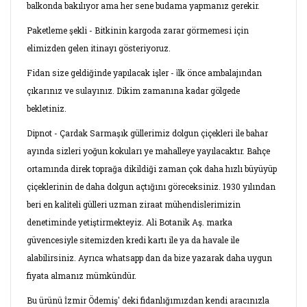
balkonda bakılıyor ama her sene budama yapmanız gerekir.
Paketleme şekli - Bitkinin kargoda zarar görmemesi için
elimizden gelen itinayı gösteriyoruz.
Fidan size geldiğinde yapılacak işler - i̇lk önce ambalajından
çıkarınız ve sulayınız. Dikim zamanına kadar gölgede
bekletiniz.
Dipnot - Çardak Sarmaşık güllerimiz dolgun çiçekleri ile bahar
ayında sizleri yoğun kokuları ye mahalleye yayılacaktır. Bahçe
ortamında direk toprağa dikildiği zaman çok daha hızlı büyüyüp
çiçeklerinin de daha dolgun açtığını göreceksiniz. 1930 yılından
beri en kaliteli gülleri uzman ziraat mühendislerimizin
denetiminde yetiştirmekteyiz. Ali Botanik Aş. marka
güvencesiyle sitemizden kredi kartı ile ya da havale ile
alabilirsiniz. Ayrıca whatsapp dan da bize yazarak daha uygun
fiyata almanız mümkündür.
Bu ürünü İzmir Ödemiş' deki fidanlığımızdan kendi aracınızla