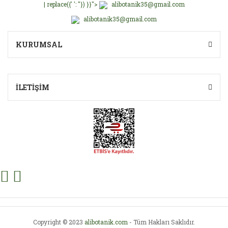
| replace({' ': ''}) }}">
alibotanik35@gmail.com
alibotanik35@gmail.com
Gönder
KURUMSAL
İLETİŞİM
Copyright © 2023
alibotanik.com
- Tüm Hakları Saklıdır.