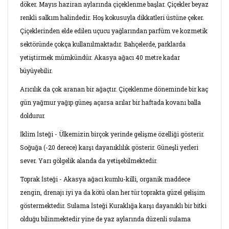
döker. Mayıs haziran aylarında çiçeklenme başlar. Çiçekler beyaz
renkli salkım halindedir. Hoş kokusuyla dikkatleri üstüne çeker.
Çiçeklerinden elde edilen uçucu yağlarından parfüm ve kozmetik
sektöründe çokça kullanılmaktadır. Bahçelerde, parklarda
yetiştirmek mümkündür. Akasya ağacı 40 metre kadar
büyüyebilir.
Arıcılık da çok aranan bir ağaçtır. Çiçeklenme döneminde bir kaç
gün yağmur yağıp güneş açarsa arılar bir haftada kovanı balla
doldurur.
İklim İsteği - Ülkemizin birçok yerinde gelişme özelliği gösterir.
Soğuğa (-20 derece) karşı dayanıklılık gösterir. Güneşli yerleri
sever. Yarı gölgelik alanda da yetişebilmektedir.
Toprak İsteği - Akasya ağacı kumlu-killi, organik maddece
zengin, drenajı iyi ya da kötü olan her tür toprakta güzel gelişim
göstermektedir. Sulama İsteği Kuraklığa karşı dayanıklı bir bitki
olduğu bilinmektedir yine de yaz aylarında düzenli sulama