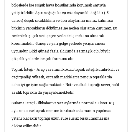
bölgelerde ise soğuk hava koşullarında korumak şartıyla
yetiştirilebilir. Aşırı soğuğa karşı çok dayanıklı değildir (-5
derece) düşük sıcaklıklara ve don olaylarına maruz kalınırsa
bitkinin yaprakların dökülmesine neden olur ama kurumaz. Bu
nedenle kışı çok sert geçen yerlerde iç mekana alınarak
korunmalıdır. Güneş ve yarı gölge yerlerde yetiştirilmesi
uygundur. Bitki güneşi fazla aldığında sarmaşık gibi büyür,
gölgelik yerlerde ise çalı formunu alır.
Toprak İsteği - Arap yasemini kokulu toprak isteği kumlu-killi ve
geçirgenliği yüksek, organik maddelerce zengin topraklarda
daha iyi gelişim sağlamaktadır. Nötr ve alkali toprağı sever, hafif
asidik toprakta da yaşayabilmektedir.
Sulama İsteği - İlkbahar ve yaz aylarında normal su ister. Kış
aylarında ise toprak nemine bakılarak sulamanın yapılması
yeterli olacaktır toprağı uzun süre susuz bırakılmamasına
dikkat edilmelidir.