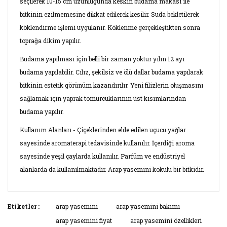
seçilerek 10-15 cm uzunluğunda keskin budama makası ile
bitkinin ezilmemesine dikkat edilerek kesilir. Suda bekletilerek
köklendirme işlemi uygulanır. Köklenme gerçekleştikten sonra
toprağa dikim yapılır.
Budama yapılması için belli bir zaman yoktur yılın 12 ayı
budama yapılabilir. Cılız, şekilsiz ve ölü dallar budama yapılarak
bitkinin estetik görünüm kazandırılır. Yeni filizlerin oluşmasını
sağlamak için yaprak tomurcuklarının üst kısımlarından
budama yapılır.
Kullanım Alanları - Çiçeklerinden elde edilen uçucu yağlar
sayesinde aromaterapi tedavisinde kullanılır. İçerdiği aroma
sayesinde yeşil çaylarda kullanılır. Parfüm ve endüstriyel
alanlarda da kullanılmaktadır. Arap yasemini kokulu bir bitkidir.
Bu ürünün fiyat bilgisi, resim, ürün açıklamalarında ve diğer
Etiketler :
arap yasemini
arap yasemini bakımı
konularda yetersiz gördüğünüz noktaları öneri formunu
arap yasemini fiyat
arap yasemini özellikleri