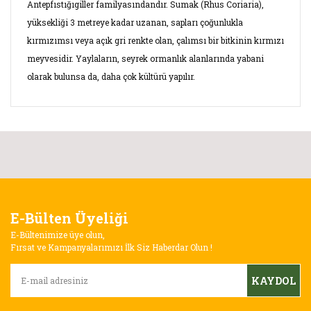
Antepfıstığıgiller familyasındandır. Sumak (Rhus Coriaria),
yüksekliği 3 metreye kadar uzanan, sapları çoğunlukla
kırmızımsı veya açık gri renkte olan, çalımsı bir bitkinin kırmızı
meyvesidir. Yaylaların, seyrek ormanlık alanlarında yabani
olarak bulunsa da, daha çok kültürü yapılır.
Bu ürünün fiyat bilgisi, resim, ürün açıklamalarında ve diğer
konularda yetersiz gördüğünüz noktaları öneri formunu
Bu ürüne ilk yorumu siz yapın!
kullanarak tarafımıza iletebilirsiniz.
Görüş ve önerileriniz için teşekkür ederiz.
Yorum Yaz
E-Bülten Üyeliği
Ürün resmi kalitesiz, bozuk veya görüntülenemiyor.
E-Bültenimize üye olun,
Ürün açıklamasında eksik bilgiler bulunuyor.
Fırsat ve Kampanyalarımızı İlk Siz Haberdar Olun !
Ürün bilgilerinde hatalar bulunuyor.
KAYDOL
Ürün fiyatı diğer sitelerden daha pahalı.