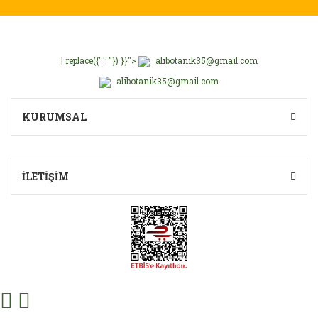
Bu ürüne benzer farklı alternatifler olmalı.
| replace({' ': ''}) }}">
alibotanik35@gmail.com
alibotanik35@gmail.com
Gönder
KURUMSAL
İLETİŞİM