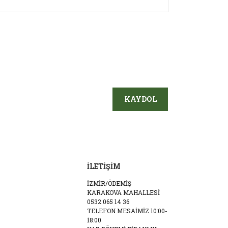
ersiz gördüğünüz noktaları öneri formunu
ediğimden de iyi şekilde teslim edildi.herkese tavsiye
KAYDOL
İLETİŞİM
İZMİR/ÖDEMİŞ
KARAKOVA MAHALLESİ
0532 065 14 36
TELEFON MESAİMİZ 10:00-
18:00