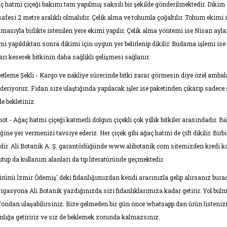
ç hatmi çiçeği bakımı tam yapılmış saksılı bir şekilde gönderilmektedir. Dikim 
afesi 2 metre aralıklı olmalıdır. Çelik alma ve tohumla çoğaltılır. Tohum ekimi 
nmasıyla birlikte istenilen yere ekimi yapılır. Çelik alma yöntemi ise Nisan ayl
emi yapıldıktan sonra dikimi için uygun yer belirlenip dikilir. Budama işlemi is
arı keserek bitkinin daha sağlıklı gelişmesi sağlanır.
etleme Şekli - Kargo ve nakliye sürecinde bitki zarar görmesin diye özel ambalajı
deriyoruz. Fidan size ulaştığında yapılacak işler ise paketinden çıkarıp sadece
e bekletiniz.
ot - Ağaç hatmi çiçeği katmerli dolgun çiçekli çok yıllık bitkiler arasındadır. B
ğine yer vermenizi tavsiye ederiz. Her çiçek gibi ağaç hatmi de çift dikilir. Birb
ndir. Ali Botanik A. Ş. garantörlüğünde www.alibotanik.com sitemizden kredi kart
utup da kullanım alanları da tıp literatüründe geçmektedir.
ürünü İzmir Ödemiş' deki fidanlığımızdan kendi aracınızla gelip alırsanız burad
igasyona Ali Botanik yazdığınızda sizi fidanlıklarımıza kadar getirir. Yol bul
efondan ulaşabilirsiniz. Bize gelmeden bir gün önce whatsapp dan ürün listenizi
anlığa getiririz ve siz de beklemek zorunda kalmazsınız.