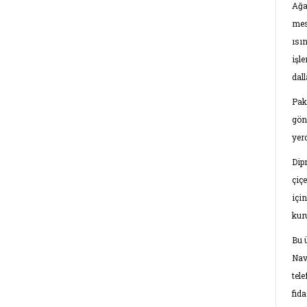
Ağa
mes
ısı
işl
dall
Pak
gön
yerd
Dipn
çiçe
içi
kur
Bu 
Nav
tel
fid