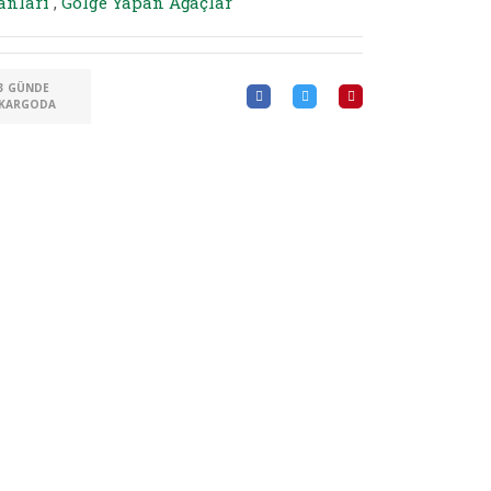
anları
,
Gölge Yapan Ağaçlar
3 GÜNDE
KARGODA