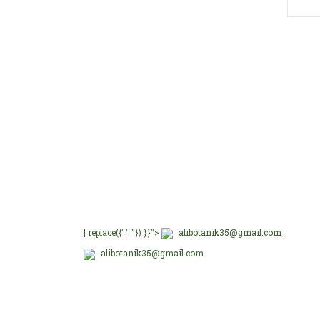
Bu ü
kulla
Görü
Öze
İşini
Ü
E-Bültenimize üye olu
E-Bülten Üyeliği
ederi
Fırsat ve Kampanyalar
Ü
İ... T
Ü
Ü
Yo
B
| replace({' ': ''}) }}">
alibotanik35@gmail.com
alibotanik35@gmail.com