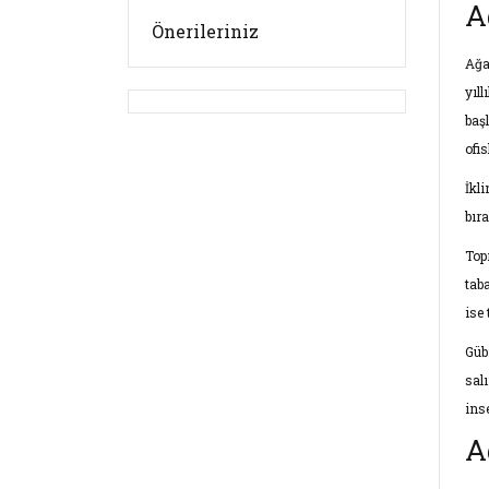
A
Önerileriniz
Ağa
yıl
baş
ofis
İkl
bıra
Top
tab
ise
Güb
sal
inse
A