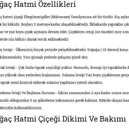
ğaç Hatmi Özellikleri
ç hatmi çiçeği Ebegümecigiller (Malvaceae) familyasına ait bir türdür. Kış ayla
lık bir bitkidir. Boyları 3 metreye kadar ulaşabilmektedir. İlkbaharda yapraklar
lar ve yaz boyu çiçek açmaya devam eder. Çiçeklerin rengi ise önceleri mor sonra
lerde süs bitkisi olarak tercih edilmektedir.
im İsteği - Ülkemizin birçok yerinde yetişebilmektedir. Soğuğa (-10 derece) karş
kılmamalıdır. Yarı güneşli yerlerde gelişimi güzel olur.
rak İsteği - Çok fazla toprak seçiciliği yoktur. Humuslu, drenajı iyi topraklarda
anı yüksek olan yerlerden hoşlanmaz. Sulama İsteği Yaz boyu çiçeklenme gerçek
 toprak nemi kontrol edilerek sulama yapılması yeterli olacaktır.
releme İsteği Ve İlaçlama Durumu - Dikim zamanından 2 aya kadar sonra osmoc
ınımlı olduğundan 9 ay gübreleme yakmanıza gerek kalmaz. Bitkide oluşan hasta
ktisitler kullanabilirsiniz.
ğaç Hatmi Çiçeği Dikimi Ve Bakımı