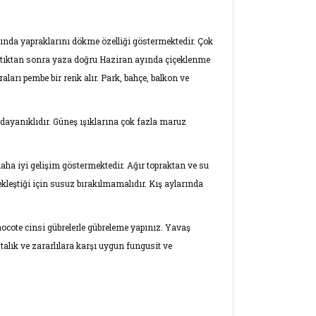
rında yapraklarını dökme özelliği göstermektedir. Çok
 çıktıktan sonra yaza doğru Haziran ayında çiçeklenme
ları pembe bir renk alır. Park, bahçe, balkon ve
ı dayanıklıdır. Güneş ışıklarına çok fazla maruz
 daha iyi gelişim göstermektedir. Ağır topraktan ve su
leştiği için susuz bırakılmamalıdır. Kış aylarında
ote cinsi gübrelerle gübreleme yapınız. Yavaş
lık ve zararlılara karşı uygun fungusit ve