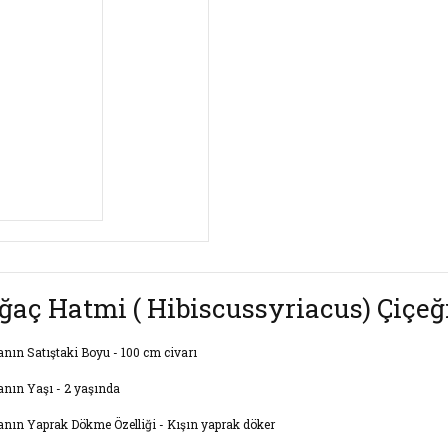
ğaç Hatmi ( Hibiscussyriacus) Çiçeği 
anın Satıştaki Boyu - 100 cm civarı
anın Yaşı - 2 yaşında
anın Yaprak Dökme Özelliği - Kışın yaprak döker