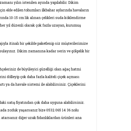
zamanı yılın istenilen ayında yapılabilir. Dikim
için elde edilen tohumları ilkbahar aylarında havaların
arında 10-15 cm lik alınan çelikleri suda köklendirme
e her yıl düzenli olarak çok fazla uzayan, kurumuş
yla itinalı bir şekilde paketlenip siz müşterilerimize
 sulayınız. Dikim zamanına kadar serin ve gölgelik bir
ahçeleriniz de büyüleyici güzelliği olan ağaç hatmi
irini dölleyip çok daha fazla kaliteli çiçek açması
ı ya da havale sistemi ile alabilirsiniz. Çiçeklerini
aki satış fiyatından çok daha uyguna alabilirsiniz.
mada zorluk yaşarsanız bize 0532 065 14 36 nolu
 atarsanız diğer uzak fidanlıklardan ürünleri ana