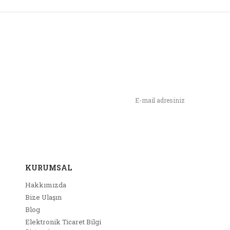
rünün fiyat bilgisi, resim, ürün açıklamalarında ve diğer konularda yet
narak tarafımıza iletebilirsiniz.
ş ve önerileriniz için teşekkür ederiz.
nli Firma
 severek özenle yapan güvenilir bir firma.Anneler günü için iki fidan aldım bekl
rün resmi kalitesiz, bozuk veya görüntülenemiyor.
n,
m.
ımızı İlk Siz Haberdar Olun !
rün açıklamasında eksik bilgiler bulunuyor.
... | 09/05/2020
rün bilgilerinde hatalar bulunuyor.
rün fiyatı diğer sitelerden daha pahalı.
rum Yaz
u ürüne benzer farklı alternatifler olmalı.
KURUMSAL
Hakkımızda
Bize Ulaşın
Blog
Elektronik Ticaret Bilgi
Gönder