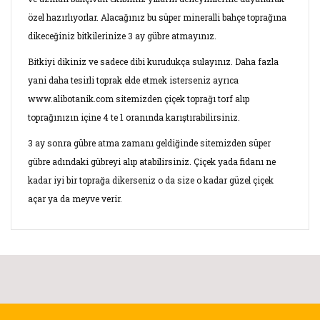
özel hazırlıyorlar. Alacağınız bu süper mineralli bahçe toprağına
dikeceğiniz bitkilerinize 3 ay gübre atmayınız.
Bitkiyi dikiniz ve sadece dibi kurudukça sulayınız. Daha fazla
yani daha tesirli toprak elde etmek isterseniz ayrıca
www.alibotanik.com sitemizden çiçek toprağı torf alıp
toprağınızın içine 4 te 1 oranında karıştırabilirsiniz.
3 ay sonra gübre atma zamanı geldiğinde sitemizden süper
gübre adındaki gübreyi alıp atabilirsiniz. Çiçek yada fidanı ne
kadar iyi bir toprağa dikerseniz o da size o kadar güzel çiçek
açar ya da meyve verir.
Bu ürünün fiyat bilgisi, resim, ürün açıklamalarında ve diğer
konularda yetersiz gördüğünüz noktaları öneri formunu
kullanarak tarafımıza iletebilirsiniz.
Toprak cinsi
Görüş ve önerileriniz için teşekkür ederiz.