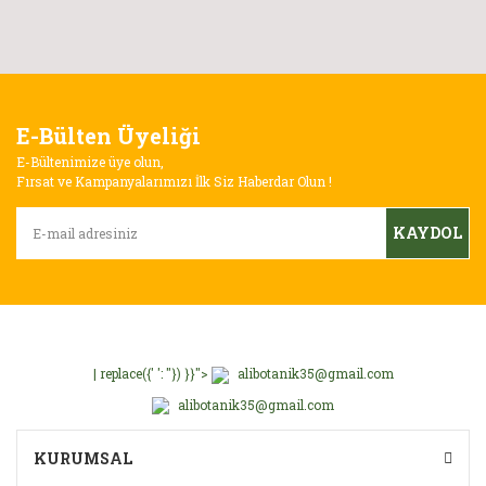
E-Bülten Üyeliği
E-Bültenimize üye olun,
Fırsat ve Kampanyalarımızı İlk Siz Haberdar Olun !
KAYDOL
| replace({' ': ''}) }}">
alibotanik35@gmail.com
alibotanik35@gmail.com
KURUMSAL