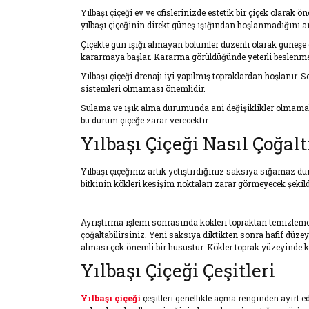
Yılbaşı çiçeği ev ve ofislerinizde estetik bir çiçek olarak 
yılbaşı çiçeğinin direkt güneş ışığından hoşlanmadığını anca
Çiçekte gün ışığı almayan bölümler düzenli olarak güneşe do
kararmaya başlar. Kararma görüldüğünde yeterli beslenmedi
Yılbaşı çiçeği drenajı iyi yapılmış topraklardan hoşlanır.
sistemleri olmaması önemlidir.
Sulama ve ışık alma durumunda ani değişiklikler olmamalıdı
bu durum çiçeğe zarar verecektir.
Yılbaşı Çiçeği Nasıl Çoğaltı
Yılbaşı çiçeğiniz artık yetiştirdiğiniz saksıya sığamaz du
bitkinin kökleri kesişim noktaları zarar görmeyecek şekilde
Ayrıştırma işlemi sonrasında kökleri topraktan temizlemel
çoğaltabilirsiniz. Yeni saksıya diktikten sonra hafif düzey
alması çok önemli bir husustur. Kökler toprak yüzeyinde 
Yılbaşı Çiçeği Çeşitleri
Yılbaşı çiçeği
çeşitleri genellikle açma renginden ayırt ed