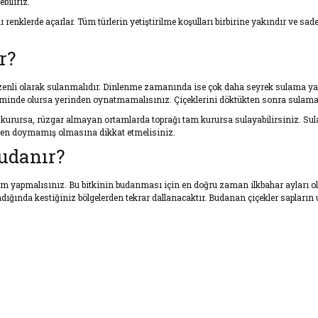
biliriz.
klı renklerde açarlar. Tüm türlerin yetiştirilme koşulları birbirine yakındır ve sad
r?
üzenli olarak sulanmalıdır. Dinlenme zamanında ise çok daha seyrek sulama yapı
minde olursa yerinden oynatmamalısınız. Çiçeklerini döktükten sonra sulama mi
kurursa, rüzgar almayan ortamlarda toprağı tam kurursa sulayabilirsiniz. Sula
en doymamış olmasına dikkat etmelisiniz.
udanır?
lem yapmalısınız. Bu bitkinin budanması için en doğru zaman ilkbahar ayları ola
ığında kestiğiniz bölgelerden tekrar dallanacaktır. Budanan çiçekler sapları