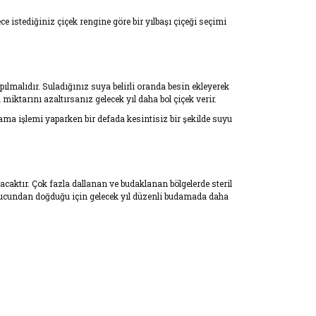
ece istediğiniz çiçek rengine göre bir yılbaşı çiçeği seçimi
lmalıdır. Suladığınız suya belirli oranda besin ekleyerek
ktarını azaltırsanız gelecek yıl daha bol çiçek verir.
ma işlemi yaparken bir defada kesintisiz bir şekilde suyu
caktır. Çok fazla dallanan ve budaklanan bölgelerde steril
n ucundan doğduğu için gelecek yıl düzenli budamada daha