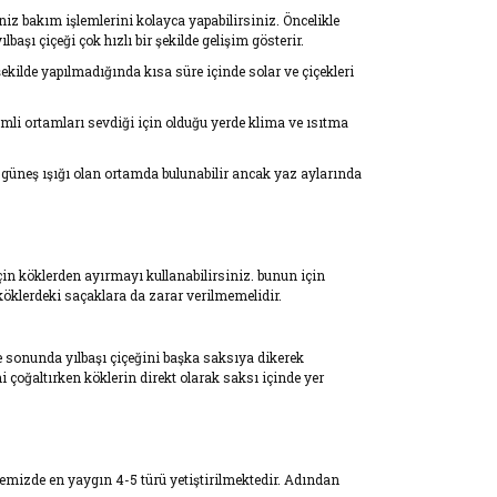
seniz bakım işlemlerini kolayca yapabilirsiniz. Öncelikle
aşı çiçeği çok hızlı bir şekilde gelişim gösterir.
ekilde yapılmadığında kısa süre içinde solar ve çiçekleri
emli ortamları sevdiği için olduğu yerde klima ve ısıtma
t güneş ışığı olan ortamda bulunabilir ancak yaz aylarında
çin köklerden ayırmayı kullanabilirsiniz. bunun için
 köklerdeki saçaklara da zarar verilmemelidir.
e sonunda yılbaşı çiçeğini başka saksıya dikerek
i çoğaltırken köklerin direkt olarak saksı içinde yer
Ülkemizde en yaygın 4-5 türü yetiştirilmektedir. Adından