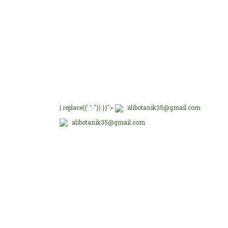
E-Bültenimize üye olu
E-Bülten Üyeliği
Fırsat ve Kampanyalar
| replace({' ': ''}) }}">
alibotanik35@gmail.com
alibotanik35@gmail.com