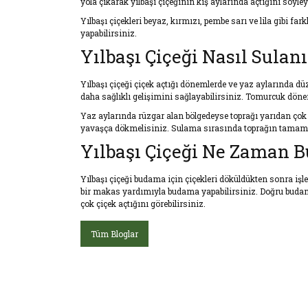
yola çıkarak yılbaşı çiçeğinin kış aylarında açtığını söyleye
Yılbaşı çiçekleri beyaz, kırmızı, pembe sarı ve lila gibi far
yapabilirsiniz.
Yılbaşı Çiçeği Nasıl Sulanı
Yılbaşı çiçeği çiçek açtığı dönemlerde ve yaz aylarında d
daha sağlıklı gelişimini sağlayabilirsiniz. Tomurcuk döne
Yaz aylarında rüzgar alan bölgedeyse toprağı yarıdan çok 
yavaşça dökmelisiniz. Sulama sırasında toprağın tamam
Yılbaşı Çiçeği Ne Zaman B
Yılbaşı çiçeği budama için çiçekleri döküldükten sonra iş
bir makas yardımıyla budama yapabilirsiniz. Doğru budand
çok çiçek açtığını görebilirsiniz.
Tüm Bloglar