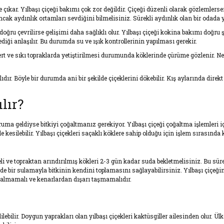
öne çıkar. Yılbaşı çiçeği bakımı çok zor değildir. Çiçeği düzenli olarak gözlemler
k aydınlık ortamları sevdiğini bilmelisiniz. Sürekli aydınlık olan bir odada yılb
ğru çevrilirse gelişimi daha sağlıklı olur. Yılbaşı çiçeği kokina bakımı doğru ş
ği anlaşılır. Bu durumda su ve ışık kontrollerinin yapılması gerekir.
 Sert ve sıkı topraklarda yetiştirilmesi durumunda köklerinde çürüme gözlenir. N
r. Böyle bir durumda ani bir şekilde çiçeklerini dökebilir. Kış aylarında direk
lır?
ruma geldiyse bitkiyi çoğaltmanız gerekiyor. Yılbaşı çiçeği çoğaltma işlemleri i
 kesilebilir. Yılbaşı çiçekleri saçaklı köklere sahip olduğu için işlem sırasında
i ve topraktan arındırılmış kökleri 2-3 gün kadar suda bekletmelisiniz. Bu sür
de bir sulamayla bitkinin kendini toplamasını sağlayabilirsiniz. Yılbaşı çiçeğin
kalmamalı ve kenarlardan dışarı taşmamalıdır.
ilebilir. Doygun yaprakları olan yılbaşı çiçekleri kaktüsgiller ailesinden olur. 