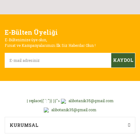
E-Bülten Üyeliği
E-Bültenimize üye olun,
Fırsat ve Kampanyalarımızı İlk Siz Haberdar Olun !
KAYDOL
| replace({' ': ''}) }}">
alibotanik35@gmail.com
alibotanik35@gmail.com
KURUMSAL