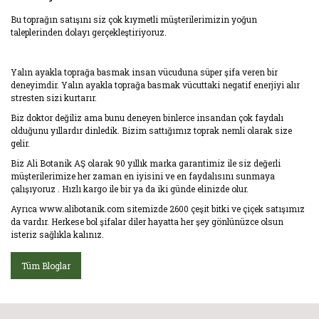
Bu toprağın satışını siz çok kıymetli müşterilerimizin yoğun
taleplerinden dolayı gerçekleştiriyoruz.
Yalın ayakla toprağa basmak insan vücuduna süper şifa veren bir
deneyimdir. Yalın ayakla toprağa basmak vücuttaki negatif enerjiyi alır
stresten sizi kurtarır.
Biz doktor değiliz ama bunu deneyen binlerce insandan çok faydalı
olduğunu yıllardır dinledik. Bizim sattığımız toprak nemli olarak size
gelir.
Biz Ali Botanik AŞ olarak 90 yıllık marka garantimiz ile siz değerli
müşterilerimize her zaman en iyisini ve en faydalısını sunmaya
çalışıyoruz . Hızlı kargo ile bir ya da iki günde elinizde olur.
Ayrıca www.alibotanik.com sitemizde 2600 çeşit bitki ve çiçek satışımız
da vardır. Herkese bol şifalar diler hayatta her şey gönlünüzce olsun
isteriz sağlıkla kalınız.
Tüm Bloglar