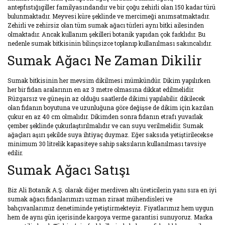
antepfıstığıgiller familyasındandır ve bir çoğu zehirli olan 150 kadar türü
bulunmaktadır. Meyvesi küre şeklinde ve mercimeği anımsatmaktadır.
Zehirli ve zehirsiz olan tüm sumak ağacı türleri aynı bitki ailesinden
olmaktadır. Ancak kullanım şekilleri botanik yapıdan çok farklıdır. Bu
nedenle sumak bitkisinin bilinçsizce toplanıp kullanılması sakıncalıdır.
Sumak Ağacı Ne Zaman Dikilir
Sumak bitkisinin her mevsim dikilmesi mümkündür. Dikim yapılırken
her bir fidan aralarının en az 3 metre olmasına dikkat edilmelidir.
Rüzgarsız ve güneşin az olduğu saatlerde dikimi yapılabilir. dikilecek
olan fidanın boyutuna ve uzunluğuna göre değişse de dikim için kazılan
çukur en az 40 cm olmalıdır. Dikimden sonra fidanın etrafı yuvarlak
çember şeklinde çukurlaştırılmalıdır ve can suyu verilmelidir. Sumak
ağaçları aşırı şekilde suya ihtiyaç duymaz. Eğer saksıda yetiştirilecekse
minimum 30 litrelik kapasiteye sahip saksıların kullanılması tavsiye
edilir.
Sumak Ağacı Satışı
Biz Ali Botanik A.Ş. olarak diğer merdiven altı üreticilerin yanı sıra en iyi
sumak ağacı fidanlarımızı uzman ziraat mühendisleri ve
bahçıvanlarımız denetiminde yetiştirmekteyiz. Fiyatlarımız hem uygun
hem de aynı gün içerisinde kargoya verme garantisi sunuyoruz. Marka