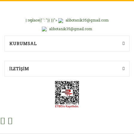
| replace({' ': ''}) }}">
alibotanik35@gmail.com
alibotanik35@gmail.com
KURUMSAL
İLETİŞİM