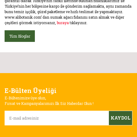
garantili olarak Türkiye’nin farklı illerinde bulunan fidanlıklarımız ile
Türkiye’nin her bölgesine kargo ile gönderim sağlamakta, aynı zamanda
bunu temiz işçilik, güzel paketleme ve hızlı teslimat ile yapmaktayız.
www.alibotanik.com’ dan sumak ağacı fidanını satın almak ve diğer
çeşitleri görmek istiyorsanız,
buraya
tıklayınız.
Tüm Bloglar
E-Bülten Üyeliği
E-Bültenimize üye olun,
Fırsat ve Kampanyalarımızı İlk Siz Haberdar Olun !
KAYDOL