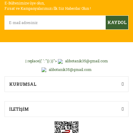
E-Bültenimize üye olun,
Fırsat ve Kampanyalarımızı İlk Siz Haberdar Olun !
KAYDOL
| replace({' ': ''}) }}">
alibotanik35@gmail.com
alibotanik35@gmail.com
KURUMSAL
İLETİŞİM