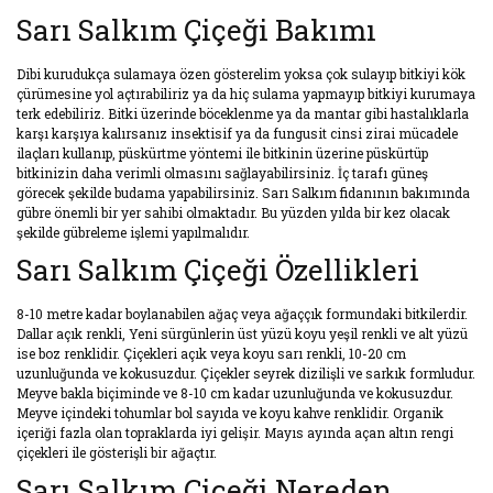
Sarı Salkım Çiçeği Bakımı
Dibi kurudukça sulamaya özen gösterelim yoksa çok sulayıp bitkiyi kök
çürümesine yol açtırabiliriz ya da hiç sulama yapmayıp bitkiyi kurumaya
terk edebiliriz. Bitki üzerinde böceklenme ya da mantar gibi hastalıklarla
karşı karşıya kalırsanız insektisif ya da fungusit cinsi zirai mücadele
ilaçları kullanıp, püskürtme yöntemi ile bitkinin üzerine püskürtüp
bitkinizin daha verimli olmasını sağlayabilirsiniz. İç tarafı güneş
görecek şekilde budama yapabilirsiniz. Sarı Salkım fidanının bakımında
gübre önemli bir yer sahibi olmaktadır. Bu yüzden yılda bir kez olacak
şekilde gübreleme işlemi yapılmalıdır.
Sarı Salkım Çiçeği Özellikleri
8-10 metre kadar boylanabilen ağaç veya ağaççık formundaki bitkilerdir.
Dallar açık renkli, Yeni sürgünlerin üst yüzü koyu yeşil renkli ve alt yüzü
ise boz renklidir. Çiçekleri açık veya koyu sarı renkli, 10-20 cm
uzunluğunda ve kokusuzdur. Çiçekler seyrek dizilişli ve sarkık formludur.
Meyve bakla biçiminde ve 8-10 cm kadar uzunluğunda ve kokusuzdur.
Meyve içindeki tohumlar bol sayıda ve koyu kahve renklidir. Organik
içeriği fazla olan topraklarda iyi gelişir. Mayıs ayında açan altın rengi
çiçekleri ile gösterişli bir ağaçtır.
Sarı Salkım Çiçeği Nereden