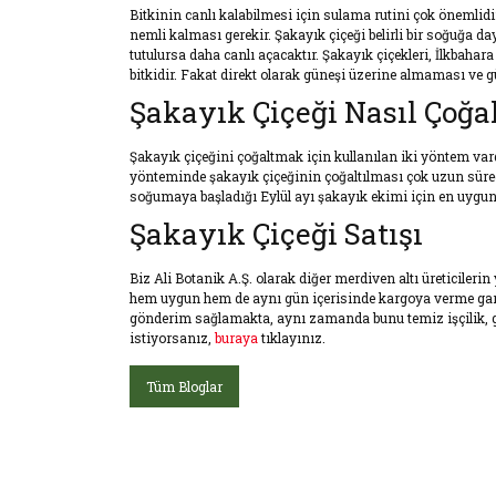
Bitkinin canlı kalabilmesi için sulama rutini çok önemlidi
nemli kalması gerekir. Şakayık çiçeği belirli bir soğuğa da
tutulursa daha canlı açacaktır. Şakayık çiçekleri, İlkbah
bitkidir. Fakat direkt olarak güneşi üzerine almaması ve
Şakayık Çiçeği Nasıl Çoğal
Şakayık çiçeğini çoğaltmak için kullanılan iki yöntem var
yönteminde şakayık çiçeğinin çoğaltılması çok uzun sürecek
soğumaya başladığı Eylül ayı şakayık ekimi için en uygun
Şakayık Çiçeği Satışı
Biz Ali Botanik A.Ş. olarak diğer merdiven altı üreticiler
hem uygun hem de aynı gün içerisinde kargoya verme garant
gönderim sağlamakta, aynı zamanda bunu temiz işçilik, gü
istiyorsanız,
buraya
tıklayınız.
Tüm Bloglar