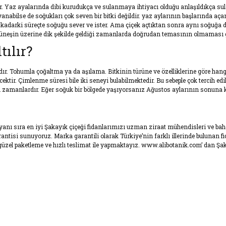
r. Yaz ayalarında dibi kurudukça ve sulanmaya ihtiyacı olduğu anlaşıldıkça sula
yanabilse de soğukları çok seven bir bitki değildir. yaz aylarının başlarında aç
ara kadarki süreçte soğuğu sever ve ister. Ama çiçek açtıktan sonra aynı soğuğa
 güneşin üzerine dik şekilde geldiği zamanlarda doğrudan temasının olmaması g
tılır?
dır. Tohumla çoğaltma ya da aşılama. Bitkinin türüne ve özelliklerine göre han
tir. Çimlenme süresi bile iki seneyi bulabilmektedir. Bu sebeple çok tercih ed
 zamanlardır. Eğer soğuk bir bölgede yaşıyorsanız Ağustos aylarının sonuna k
in yanı sıra en iyi Şakayık çiçeği fidanlarımızı uzman ziraat mühendisleri ve b
isi sunuyoruz. Marka garantili olarak Türkiye’nin farklı illerinde bulunan fida
zel paketleme ve hızlı teslimat ile yapmaktayız. www.alibotanik.com’ dan Şakay