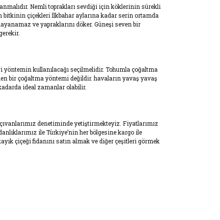
nmalıdır. Nemli toprakları sevdiği için köklerinin sürekli
an bitkinin çiçekleri İlkbahar aylarına kadar serin ortamda
 dayanamaz ve yapraklarını döker. Güneşi seven bir
erekir.
gi yöntemin kullanılacağı seçilmelidir. Tohumla çoğaltma
ilen bir çoğaltma yöntemi değildir. havaların yavaş yavaş
adarda ideal zamanlar olabilir.
ahçıvanlarımız denetiminde yetiştirmekteyiz. Fiyatlarımız
nlıklarımız ile Türkiye’nin her bölgesine kargo ile
ık çiçeği fidanını satın almak ve diğer çeşitleri görmek