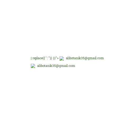
E-Bültenimize üye olu
E-Bülten Üyeliği
Fırsat ve Kampanyalar
| replace({' ': ''}) }}">
alibotanik35@gmail.com
alibotanik35@gmail.com