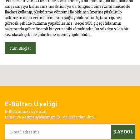
terk edebiliriz. Bitki üzerinde böceklenme ya da mantar gibi hastalıklarla
karşı karşıya kalırsanız insektisif ya da fungusit cinsi zirai mücadele
ilaçları kullanıp, püskürtme yöntemi ile bitkinin üzerine püskürtüp
bitkinizin daha verimli olmasını sağlayabilirsiniz. İç tarafı güneş
görecek şekilde budama yapabilirsiniz. Reçel Gülü çiçeği fidanının
bakımında gübre önemli bir yer sahibi olmaktadır. Bu yüzden yılda bir
kez olacak şekilde gübreleme işlemi yapılmalıdır.
Tüm Bloglar
E-Bülten Üyeliği
E-Bültenimize üye olun,
Fırsat ve Kampanyalarımızı İlk Siz Haberdar Olun !
KAYDOL