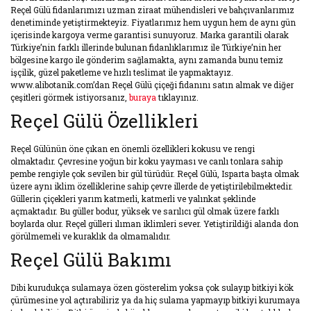
Reçel Gülü fidanlarımızı uzman ziraat mühendisleri ve bahçıvanlarımız
denetiminde yetiştirmekteyiz. Fiyatlarımız hem uygun hem de aynı gün
içerisinde kargoya verme garantisi sunuyoruz. Marka garantili olarak
Türkiye’nin farklı illerinde bulunan fidanlıklarımız ile Türkiye’nin her
bölgesine kargo ile gönderim sağlamakta, aynı zamanda bunu temiz
işçilik, güzel paketleme ve hızlı teslimat ile yapmaktayız.
www.alibotanik.com’dan Reçel Gülü çiçeği fidanını satın almak ve diğer
çeşitleri görmek istiyorsanız,
buraya
tıklayınız.
Reçel Gülü Özellikleri
Reçel Gülünün öne çıkan en önemli özellikleri kokusu ve rengi
olmaktadır. Çevresine yoğun bir koku yayması ve canlı tonlara sahip
pembe rengiyle çok sevilen bir gül türüdür. Reçel Gülü, Isparta başta olmak
üzere aynı iklim özelliklerine sahip çevre illerde de yetiştirilebilmektedir.
Güllerin çiçekleri yarım katmerli, katmerli ve yalınkat şeklinde
açmaktadır. Bu güller bodur, yüksek ve sarılıcı gül olmak üzere farklı
boylarda olur. Reçel gülleri ılıman iklimleri sever. Yetiştirildiği alanda don
görülmemeli ve kuraklık da olmamalıdır.
Reçel Gülü Bakımı
Dibi kurudukça sulamaya özen gösterelim yoksa çok sulayıp bitkiyi kök
çürümesine yol açtırabiliriz ya da hiç sulama yapmayıp bitkiyi kurumaya