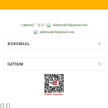
| replace({' ': ''}) }}">
alibotanik35@gmail.com
alibotanik35@gmail.com
KURUMSAL
İLETİŞİM