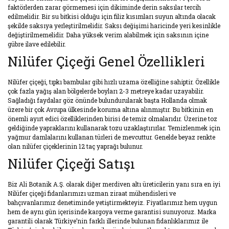
faktörlerden zarar görmemesi için dikiminde derin saksılar tercih
edilmelidir. Bir su bitkisi olduğu için filiz kısımları suyun altında olacak
şekilde saksıya yerleştirilmelidir. Saksı değişimi haricinde yeri kesinlikle
değiştirilmemelidir. Daha yüksek verim alabilmek için saksının içine
gübre ilave edilebilir.
Nilüfer Çiçeği Genel Özellikleri
Nilüfer çiçeği, tıpkı bambular gibi hızlı uzama özelliğine sahiptir. Özellikle
çok fazla yağış alan bölgelerde boyları 2-3 metreye kadar uzayabilir.
Sağladığı faydalar göz önünde bulundurularak başta Hollanda olmak
üzere bir çok Avrupa ülkesinde koruma altına alınmıştır. Bu bitkinin en
önemli ayırt edici özelliklerinden birisi de temiz olmalarıdır. Üzerine toz
geldiğinde yapraklarını kullanarak tozu uzaklaştırırlar. Temizlenmek için
yağmur damlalarını kullanan türleri de mevcuttur. Genelde beyaz renkte
olan nilüfer çiçeklerinin 12 taç yaprağı bulunur.
Nilüfer Çiçeği Satışı
Biz Ali Botanik A.Ş. olarak diğer merdiven altı üreticilerin yanı sıra en iyi
Nilüfer çiçeği fidanlarımızı uzman ziraat mühendisleri ve
bahçıvanlarımız denetiminde yetiştirmekteyiz. Fiyatlarımız hem uygun
hem de aynı gün içerisinde kargoya verme garantisi sunuyoruz. Marka
garantili olarak Türkiye’nin farklı illerinde bulunan fidanlıklarımız ile