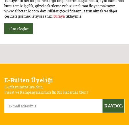
Türkiye’nin her bölgesine kargo ile gönderim sağlamakta, aynı zamanda
bunu temiz işçilik, güzel paketleme ve hızlı teslimat ile yapmaktayız.
www.alibotanik.com’ dan Nilüfer çiçeği fidanını satın almak ve diğer
çeşitleri görmek istiyorsanız,
buraya
tıklayınız.
Tüm Bloglar
E-Bülten Üyeliği
E-Bültenimize üye olun,
Fırsat ve Kampanyalarımızı İlk Siz Haberdar Olun !
KAYDOL