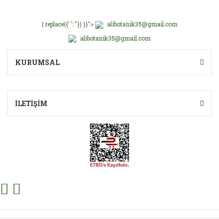
| replace({' ': ''}) }}">
alibotanik35@gmail.com
alibotanik35@gmail.com
KURUMSAL
İLETİŞİM