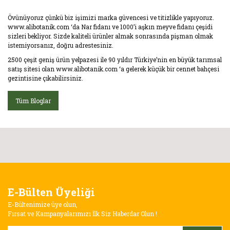
Övünüyoruz çünkü biz işimizi marka güvencesi ve titizlikle yapıyoruz.
www.alibotanik.com ‘da Nar fidanı ve 1000’i aşkın meyve fidanı çeşidi
sizleri bekliyor. Sizde kaliteli ürünler almak sonrasında pişman olmak
istemiyorsanız, doğru adrestesiniz.
2500 çeşit geniş ürün yelpazesi ile 90 yıldır Türkiye’nin en büyük tarımsal
satış sitesi olan www.alibotanik.com ‘a gelerek küçük bir cennet bahçesi
gezintisine çıkabilirsiniz.
Tüm Bloglar
E-Bülten Üyeliği
E-Bültenimize üye olun,
Fırsat ve Kampanyalarımızı İlk Siz Haberdar Olun !