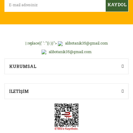
KAYDOL
| replace({' ': ''}) }}">
alibotanik35@gmail.com
alibotanik35@gmail.com
KURUMSAL
İLETİŞİM