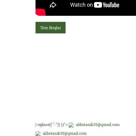
Tüm Bloglar
E-Bültenimize üye olu
E-Bülten Üyeliği
Fırsat ve Kampanyalar
| replace({' ': ''}) }}">
alibotanik35@gmail.com
alibotanik35@gmail.com