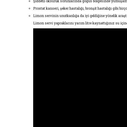
Şiddetli öksürük sorunlarında göğüs bölgesinde yumuşama sa
Prostat kanseri, şeker hastalığı, bronşit hastalığı gibi birç
Limon servinin unutkanlığa da iyi geldiğine yönelik araş
Limon servi yapraklarını yarım litre kaynattığınız su için