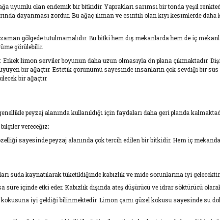
rağa uyumlu olan endemik bir bitkidir. Yaprakları sarımsı bir tonda yeşil renkt
rında dayanması zordur. Bu ağaç ılıman ve esintili olan kıyı kesimlerde daha kol
 zaman gölgede tutulmamalıdır. Bu bitki hem dış mekanlarda hem de iç mekanlarda
üme görülebilir.
ur. Erkek limon serviler boyunun daha uzun olmasıyla ön plana çıkmaktadır. Dişi 
büyüyen bir ağaçtır. Estetik görünümü sayesinde insanların çok sevdiği bir süs
lecek bir ağaçtır.
genellikle peyzaj alanında kullanıldığı için faydaları daha geri planda kalmaktad
ilgiler vereceğiz;
zelliği sayesinde peyzaj alanında çok tercih edilen bir bitkidir. Hem iç mekan
ı suda kaynatılarak tüketildiğinde kabızlık ve mide sorunlarına iyi gelecektir
süre içinde etki eder. Kabızlık dışında ateş düşürücü ve idrar söktürücü olarak d
 kokusuna iyi geldiği bilinmektedir. Limon çamı güzel kokusu sayesinde su dolu