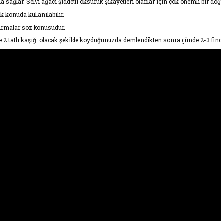
ğlar. Selvi ağacı şiddetli öksürük şikayetleri olanlar için çok önemli bir doğal
ok konuda kullanılabilir.
tırmalar söz konusudur.
e 2 tatlı kaşığı olacak şekilde koyduğunuzda demlendikten sonra günde 2-3 finca