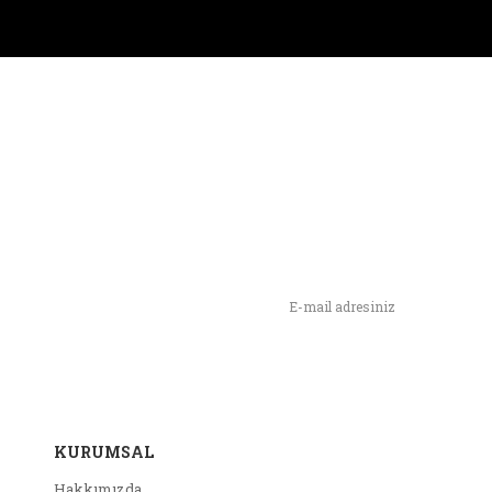
n,
ımızı İlk Siz Haberdar Olun !
KURUMSAL
Hakkımızda