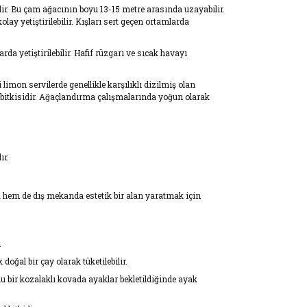
edir. Bu çam ağacının boyu 13-15 metre arasında uzayabilir.
ay yetiştirilebilir. Kışları sert geçen ortamlarda
 yetiştirilebilir. Hafif rüzgarı ve sıcak havayı
limon servilerde genellikle karşılıklı dizilmiş olan
 bitkisidir. Ağaçlandırma çalışmalarında yoğun olarak
ır.
da hem de dış mekanda estetik bir alan yaratmak için
.
oğal bir çay olarak tüketilebilir.
 bir kozalaklı kovada ayaklar bekletildiğinde ayak