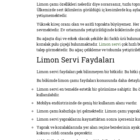
Limon çamı özellikleri nelerdir diye sorarsanız, tuzlu top
Ülkemizde sert iklimlerin görüldüğü iç kesimlerde kış ayla
yetişmemektedir.
Yüksek kireç oranı olan ve asitli toprakta büyüyemez. Her
sevmektedir. Ev ortamında yetiştirildiğinde köklerinde çür
Bu ağaçta dişi ve erkek olacak şekilde iki farklı ürü bulun
kozalak pulu çiçeği bulunmaktadır.
Limon servi
çok hızlı 
talep görmektedir. Bu ağaç çelikleme ve tohumla yetiştirilebi
Limon Servi Faydaları
Limon servi faydaları pek bilinmeyen bir bitkidir. Bu bitki 
Bu bölümde limon çamı faydaları konusunda daha detaylı b
Limon servi en temelde estetik bir görünüme sahiptir. Bu ö
kullanılabilir.
Mobilya endüstrisinde de geniş bir kullanım alanı vardır.
Limon çamı kabızlığa iyi gelmektedir. Limon çamı yapraklar
Limon servi yapraklarını kaynattıktan sonra içerseniz kısa 
Yaprak ve kozalaklarında yer alan reçine bezelerinin ayak
kokusu ciddi oranda geçecektir.