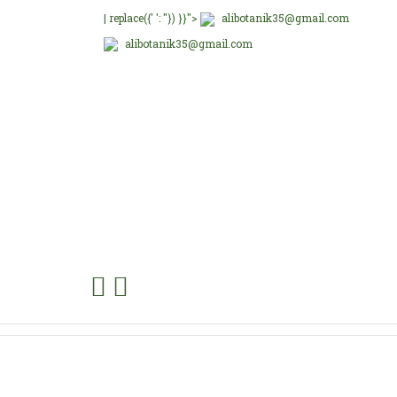
| replace({' ': ''}) }}">
alibotanik35@gmail.com
alibotanik35@gmail.com