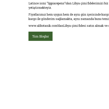
Latince ismi "lippiarepens”olan Libya çimi fidelerimizi bi
yetiştirmekteyiz.
Fiyatlarımız hem uygun hem de aynı gün içerisinde kargoya
kargo ile gönderim sağlamakta, aynı zamanda bunu temiz iş
www.alibotanik.com’danLibya çimi fidesi satın almak ve di
Tüm Bloglar
E-Bültenimize üye olu
E-Bülten Üyeliği
Fırsat ve Kampanyalar