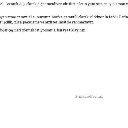
z Ali Botanik A.Ş. olarak diğer merdiven altı üreticilerin yanı sıra en iyi uzm
 verme garantisi sunuyoruz. Marka garantili olarak Türkiye’nin farklı illerind
çilik, güzel paketleme ve hızlı teslimat ile yapmaktayız.
ğer çeşitleri görmek istiyorsanız, buraya tıklayınız.
n,
ımızı İlk Siz Haberdar Olun !