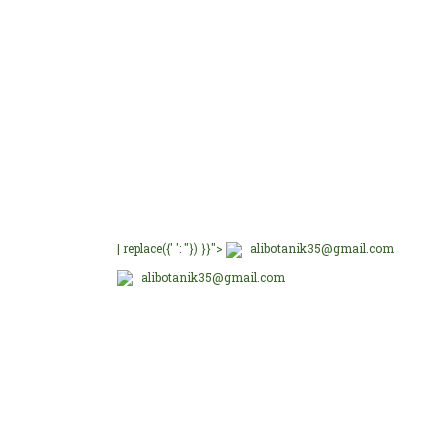
E-Bültenimize üye olu
E-Bülten Üyeliği
Fırsat ve Kampanyalar
| replace({' ': ''}) }}">
alibotanik35@gmail.com
alibotanik35@gmail.com