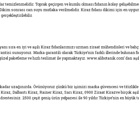
r temizlenmelidir. Toprak geçirgen ve kumlu olması fidanın kolay gelişebilmesi i
 Dikim sonrası can suyu mutlaka verilmelidir. Kiraz fidanı dikimi için en uygu
rçekleştirilebilir.
in yanı sıra en iyi ve aşılı Kiraz fidanlarımızı uzman ziraat mühendisleri ve ba
isi sunuyoruz. Marka garantili olarak Türkiye’nin farklı illerinde bulunan fida
el paketleme ve hızlı teslimat ile yapmaktayız. www.alibotanik.com’ dan aşılı
itesi kadar uzağınızda. Övünüyoruz çünkü biz işimizi marka güvencesi ve titizl
iraz, Dalbastı Kiraz, Rainer Kiraz, Sarı Kiraz, 0900 Ziraat Kirazve birçok aşılı K
tesiniz. 2500 çeşit geniş ürün yelpazesi ile 90 yıldır Türkiye’nin en büyük t