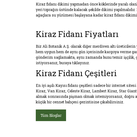
Kiraz fidanı dikimi yapmadan önce köklerinde yaralı olanla
yeri toprağın üstünde kalacak şekilde dikimi yapılmalıdır.
ağaçlara su yürümesi başlayana kadar kiraz fidanı dikimi ge
Kiraz Fidanı Fiyatları
Biz Ali Botanik A.Ş. olarak diğer merdiven altı üreticiler
hem uygun hem de aynı gün içerisinde kargoya verme garant
gönderim sağlamakta, aynı zamanda bunu temiz işçilik, güz
istiyorsanız, buraya tıklayınız.
Kiraz Fidanı Çeşitleri
En iyi aşılı Kayısı fidanı çeşitleri sadece bir internet s
Kiraz, Van Kiraz, Celeste Kiraz, Lambert Kiraz, Star Giant K
almak sonrasında pişman olmak istemiyorsanız, doğru adres
küçük bir cennet bahçesi gezintisine çıkabilirsiniz.
Tüm Bloglar