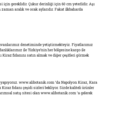
çin gereklidir. Çukur derinliği için 60 cm yeterlidir. Aşı
n zaman aralık ve ocak aylarıdır. Fakat ilkbaharda
hçıvanlarımız denetiminde yetiştirmekteyiz. Fiyatlarımız
nlıklarımız ile Türkiye’nin her bölgesine kargo ile
 Kiraz fidanını satın almak ve diğer çeşitleri görmek
ikle yapıyoruz. www.alibotanik.com ‘da Napolyon Kiraz, Kara
iraz fidanı çeşidi sizleri bekliyor. Sizde kaliteli ürünler
arımsal satış sitesi olan www.alibotanik.com ‘a gelerek