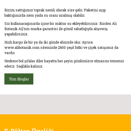
Bizim sattığımız toprak nemli olarak size gelir. Paketini açıp
baktığınızda nem yada su oranı azalmış olabilir.
Siz kullanacağınızda içine bir miktar su ekleyebilirsiniz. Bizden Ali
Botanik AŞ’nin marka garantisi ile gönül rahatlığıyla alışveriş
yapabilirsiniz.
Hızlı kargo ile bir ya da iki günde elinizde olur. Ayrıca
www.alibotanik.com sitemizde 2600 çeşit bitki ve çiçek satışımız da
vardır.
Herkese bol şifalar diler hayatta her şeyin gönlünüzce olmasını temenni
ederiz. Sağlıkla kalınız.
Tüm Bloglar
E-Bülten Üyeliği