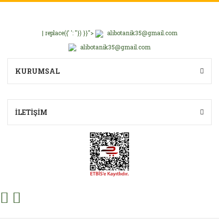
| replace({' ': ''}) }}">
alibotanik35@gmail.com
alibotanik35@gmail.com
KURUMSAL
İLETİŞİM