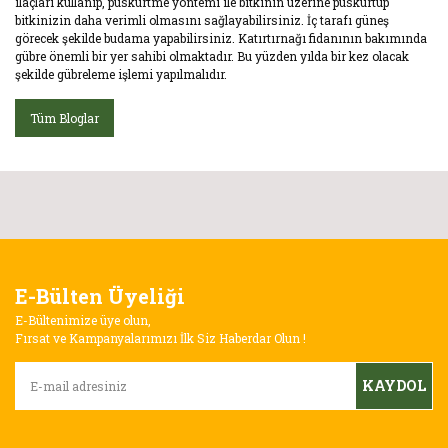
ilaçları kullanıp, püskürtme yöntemi ile bitkinin üzerine püskürtüp
bitkinizin daha verimli olmasını sağlayabilirsiniz. İç tarafı güneş
görecek şekilde budama yapabilirsiniz. Katırtırnağı fidanının bakımında
gübre önemli bir yer sahibi olmaktadır. Bu yüzden yılda bir kez olacak
şekilde gübreleme işlemi yapılmalıdır.
Tüm Bloglar
E-Bülten Üyeliği
E-Bültenimize üye olun,
Fırsat ve Kampanyalarımızı İlk Siz Haberdar Olun !
KAYDOL