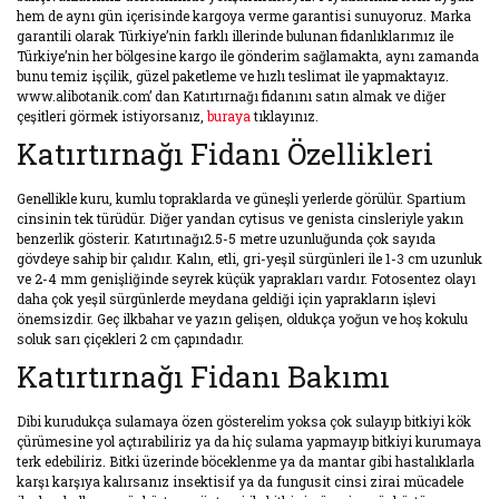
hem de aynı gün içerisinde kargoya verme garantisi sunuyoruz. Marka
garantili olarak Türkiye’nin farklı illerinde bulunan fidanlıklarımız ile
Türkiye’nin her bölgesine kargo ile gönderim sağlamakta, aynı zamanda
bunu temiz işçilik, güzel paketleme ve hızlı teslimat ile yapmaktayız.
www.alibotanik.com’ dan Katırtırnağı fidanını satın almak ve diğer
çeşitleri görmek istiyorsanız,
buraya
tıklayınız.
Katırtırnağı Fidanı Özellikleri
Genellikle kuru, kumlu topraklarda ve güneşli yerlerde görülür. Spartium
cinsinin tek türüdür. Diğer yandan cytisus ve genista cinsleriyle yakın
benzerlik gösterir. Katırtınağı2.5-5 metre uzunluğunda çok sayıda
gövdeye sahip bir çalıdır. Kalın, etli, gri-yeşil sürgünleri ile 1-3 cm uzunluk
ve 2-4 mm genişliğinde seyrek küçük yaprakları vardır. Fotosentez olayı
daha çok yeşil sürgünlerde meydana geldiği için yaprakların işlevi
önemsizdir. Geç ilkbahar ve yazın gelişen, oldukça yoğun ve hoş kokulu
soluk sarı çiçekleri 2 cm çapındadır.
Katırtırnağı Fidanı Bakımı
Dibi kurudukça sulamaya özen gösterelim yoksa çok sulayıp bitkiyi kök
çürümesine yol açtırabiliriz ya da hiç sulama yapmayıp bitkiyi kurumaya
terk edebiliriz. Bitki üzerinde böceklenme ya da mantar gibi hastalıklarla
karşı karşıya kalırsanız insektisif ya da fungusit cinsi zirai mücadele