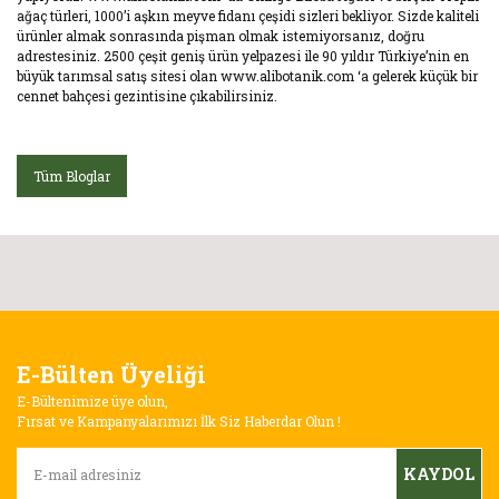
ağaç türleri, 1000’i aşkın meyve fidanı çeşidi sizleri bekliyor. Sizde kaliteli
ürünler almak sonrasında pişman olmak istemiyorsanız, doğru
adrestesiniz. 2500 çeşit geniş ürün yelpazesi ile 90 yıldır Türkiye’nin en
büyük tarımsal satış sitesi olan www.alibotanik.com ‘a gelerek küçük bir
cennet bahçesi gezintisine çıkabilirsiniz.
Tüm Bloglar
E-Bülten Üyeliği
E-Bültenimize üye olun,
Fırsat ve Kampanyalarımızı İlk Siz Haberdar Olun !
KAYDOL