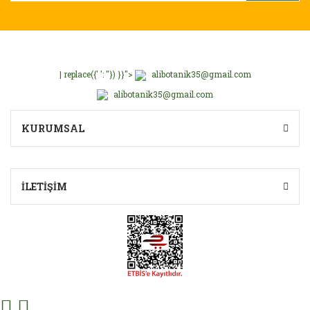
| replace({' ': ''}) }}">
alibotanik35@gmail.com
alibotanik35@gmail.com
KURUMSAL
İLETİŞİM