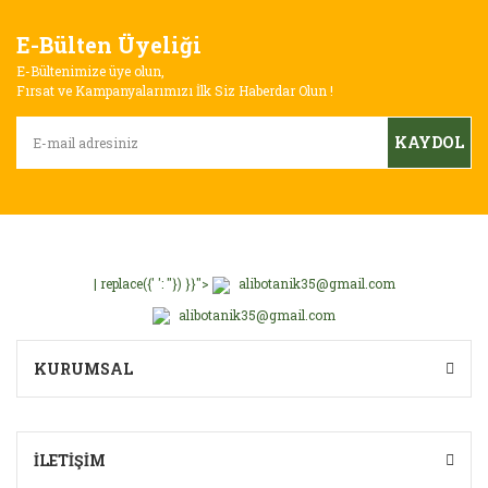
E-Bülten Üyeliği
E-Bültenimize üye olun,
Fırsat ve Kampanyalarımızı İlk Siz Haberdar Olun !
KAYDOL
| replace({' ': ''}) }}">
alibotanik35@gmail.com
alibotanik35@gmail.com
KURUMSAL
İLETİŞİM