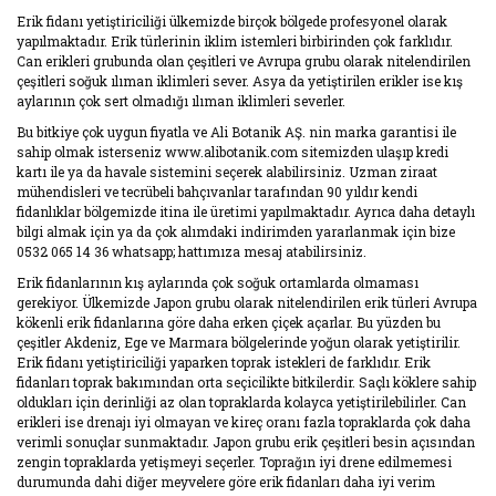
Erik fidanı yetiştiriciliği ülkemizde birçok bölgede profesyonel olarak
yapılmaktadır. Erik türlerinin iklim istemleri birbirinden çok farklıdır.
Kiraz Fidanı
Can erikleri grubunda olan çeşitleri ve Avrupa grubu olarak nitelendirilen
çeşitleri soğuk ılıman iklimleri sever. Asya da yetiştirilen erikler ise kış
Badem Fidanı
aylarının çok sert olmadığı ılıman iklimleri severler.
Bu bitkiye çok uygun fiyatla ve Ali Botanik AŞ. nin marka garantisi ile
Dut Fidanı
sahip olmak isterseniz www.alibotanik.com sitemizden ulaşıp kredi
kartı ile ya da havale sistemini seçerek alabilirsiniz. Uzman ziraat
Nar Fidanı
mühendisleri ve tecrübeli bahçıvanlar tarafından 90 yıldır kendi
fidanlıklar bölgemizde itina ile üretimi yapılmaktadır. Ayrıca daha detaylı
Şeftali Fidanı
bilgi almak için ya da çok alımdaki indirimden yararlanmak için bize
0532 065 14 36 whatsapp; hattımıza mesaj atabilirsiniz.
Ayva Fidanı
Erik fidanlarının kış aylarında çok soğuk ortamlarda olmaması
gerekiyor. Ülkemizde Japon grubu olarak nitelendirilen erik türleri Avrupa
Kayısı Fidanı
kökenli erik fidanlarına göre daha erken çiçek açarlar. Bu yüzden bu
çeşitler Akdeniz, Ege ve Marmara bölgelerinde yoğun olarak yetiştirilir.
Tropikal
Erik fidanı yetiştiriciliği yaparken toprak istekleri de farklıdır. Erik
Fidanlar
fidanları toprak bakımından orta seçicilikte bitkilerdir. Saçlı köklere sahip
oldukları için derinliği az olan topraklarda kolayca yetiştirilebilirler. Can
erikleri ise drenajı iyi olmayan ve kireç oranı fazla topraklarda çok daha
Sarılıcı
verimli sonuçlar sunmaktadır. Japon grubu erik çeşitleri besin açısından
Meyveler
zengin topraklarda yetişmeyi seçerler. Toprağın iyi drene edilmemesi
durumunda dahi diğer meyvelere göre erik fidanları daha iyi verim
Trabzon