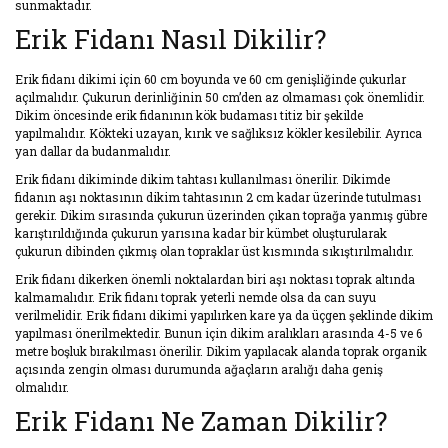
sunmaktadır.
Hurması Fidanı
Erik Fidanı Nasıl Dikilir?
Yaban Mersini
Fidanı
Erik fidanı dikimi için 60 cm boyunda ve 60 cm genişliğinde çukurlar
açılmalıdır. Çukurun derinliğinin 50 cm’den az olmaması çok önemlidir.
Böğürtlen Fidanı
Dikim öncesinde erik fidanının kök budaması titiz bir şekilde
yapılmalıdır. Kökteki uzayan, kırık ve sağlıksız kökler kesilebilir. Ayrıca
yan dallar da budanmalıdır.
Armut Fidanı
Erik fidanı dikiminde dikim tahtası kullanılması önerilir. Dikimde
Nektarin Fidanı
fidanın aşı noktasının dikim tahtasının 2 cm kadar üzerinde tutulması
gerekir. Dikim sırasında çukurun üzerinden çıkan toprağa yanmış gübre
karıştırıldığında çukurun yarısına kadar bir kümbet oluşturularak
çukurun dibinden çıkmış olan topraklar üst kısmında sıkıştırılmalıdır.
Erik fidanı dikerken önemli noktalardan biri aşı noktası toprak altında
kalmamalıdır. Erik fidanı toprak yeterli nemde olsa da can suyu
verilmelidir. Erik fidanı dikimi yapılırken kare ya da üçgen şeklinde dikim
yapılması önerilmektedir. Bunun için dikim aralıkları arasında 4-5 ve 6
metre boşluk bırakılması önerilir. Dikim yapılacak alanda toprak organik
açısında zengin olması durumunda ağaçların aralığı daha geniş
olmalıdır.
Erik Fidanı Ne Zaman Dikilir?