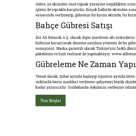
Gübre, ya ekimden önce toprak yüzeyine serpildikten sonra
işlemi ile toprakla karıştırılır. Birçok hallerde ekimden s
esnasında verilmeyip, gübrenin bir kısmı ekimde, bir kısm
Bahçe Gübresi Satışı
Biz Ali Botanik A.Ş. olarak diğer merdiven altı üreticiler
birbirine karıştırarak deneme yanılma yöntemi ile bu güb
sunuyoruz. Marka garantili olarak Türkiye’nin farklı iller
paketleme ve hızlı teslimat ile yapmaktayız. www.alibotan
Gübreleme Ne Zaman Yapıl
Temel olarak, Şubat ayında başlayıp Ağustos ayında bite
miktarda besin maddesi verilmesi gelişmeyi büyük ölçüde e
kadar yararsızdır. Sonbaharda dokuların sertleşme odunlaş
Tüm Bloglar