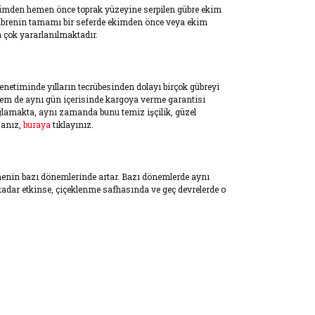
 ekimden hemen önce toprak yüzeyine serpilen gübre ekim
lan gübrenin tamamı bir seferde ekimden önce veya ekim
a çok yararlanılmaktadır.
enetiminde yılların tecrübesinden dolayı birçok gübreyi
 hem de aynı gün içerisinde kargoya verme garantisi
sağlamakta, aynı zamanda bunu temiz işçilik, güzel
sanız,
buraya
tıklayınız.
menin bazı dönemlerinde artar. Bazı dönemlerde aynı
kadar etkinse, çiçeklenme safhasında ve geç devrelerde o