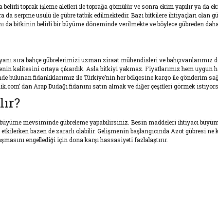
 belirli toprak işleme aletleri ile toprağa gömülür ve sonra ekim yapılır ya da
onra da serpme usulü ile gübre tatbik edilmektedir. Bazı bitkilere ihtiyaçları o
ı da bitkinin belirli bir büyüme döneminde verilmekte ve böylece gübreden dah
in yanı sıra bahçe gübrelerimizi uzman ziraat mühendisleri ve bahçıvanlarımız d
renin kalitesini ortaya çıkardık. Asla bitkiyi yakmaz. Fiyatlarımız hem uygun
inde bulunan fidanlıklarımız ile Türkiye’nin her bölgesine kargo ile gönderim 
ik.com’ dan Arap Dudağı fidanını satın almak ve diğer çeşitleri görmek istiyor
ır?
n büyüme mevsiminde gübreleme yapabilirsiniz. Besin maddeleri ihtiyacı büyü
tkilerken bazen de zararlı olabilir. Gelişmenin başlangıcında Azot gübresi ne 
masını engellediği için dona karşı hassasiyeti fazlalaştırır.