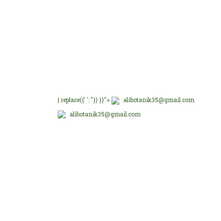
E-Bültenimize üye olu
E-Bülten Üyeliği
Fırsat ve Kampanyalar
| replace({' ': ''}) }}">
alibotanik35@gmail.com
alibotanik35@gmail.com