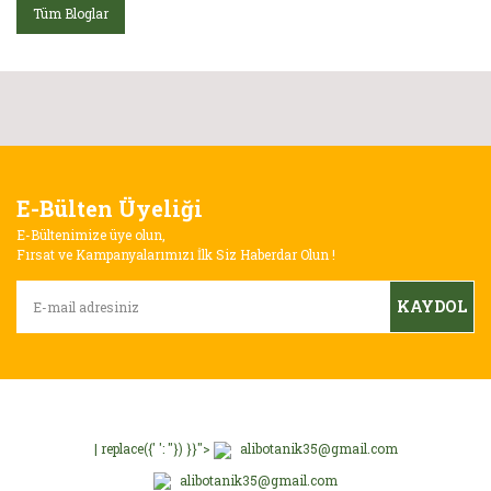
Tüm Bloglar
E-Bülten Üyeliği
E-Bültenimize üye olun,
Fırsat ve Kampanyalarımızı İlk Siz Haberdar Olun !
KAYDOL
| replace({' ': ''}) }}">
alibotanik35@gmail.com
alibotanik35@gmail.com