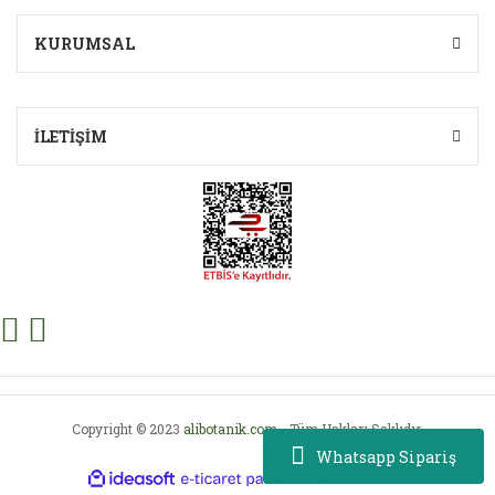
KURUMSAL
İLETİŞİM
Copyright © 2023
alibotanik.com
- Tüm Hakları Saklıdır.
Whatsapp Sipariş
ile
ideasoft
e-