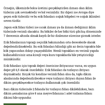
Örneğin, ülkemizde bolca üretimi gerçekleştirilen ılıman olan iklim
türlerini çok sevmektedir ve bol verimlidir. Bir diğeri ise Avrupa diye
geçen erik türleridir ve bu erik fidanları soğuk bölgeleri ve soğuk iklimleri
seven türdür.
Japon erik fidan türleri ise sıcak ılıman ya da ılıman dediğimiz iklim
türlerinde verimli olacaktır. Bu bitkiler de her bitki türü gibi kış döneminde
7 derecenin altında olmak kaydı ile bir dinlenme sürecine girmek isterler.
Erik fidanlarının toprağı seçicilik bakımından orta derecelerde olarak
değerlendirilmektedir. Bu erik fidanları bilindiği gibi az derin toprakta bile
kök yapısından dolayı yaşayabilirler. Nemli toprakları en verimli yapıda
kullanabilirsiniz ama kireçli veya kuru topraklarda bile yetiştiriciliği
mümkündür.
Erik fidanları için toprak değeri önerisine ihtiyacınız varsa, en uygun
değer pH 6,5 olarak önerilebilir. Erik fidanları da tozlayıcı ihtiyacı
duymaktadır. Birçok tür kendine verimli fidan olsa da, toplu dikim
alanlarında değerlendirilecekse veya tozlayıcı ihtiyacı duyan fidan ile
dikim gerçekleşecekse tozlayıcı kullanmak çok önemlidir.
Bazı dikim türlerinde 2 fidanda bir tozlayıcı fidan dikilebilirken, bazı
dikim şemalarına göre 8 ana meyve fidanına 1 adet tozlama fidanı
dikimi bile uygundur.