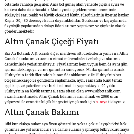
ortamda rahatça gelişirler. Ama bol güneş alan yerlerde çiçek sayısı ve
kalitesi daha da artacaktır. Mart ayında çiçeklenmenin öncesinde
etkileyici sarı renkli ve büyük çiçekleri bütün sürgünlerinin üzerini kaplar.
Kışın -20, -30 dereceye kadar dayanıklıdırlar. Sonbahar ve kış aylarında
fizyolojik yapılarından dolayı fidanlarımız yapraksız ve çiçeksiz olarak
gönderilmektedir.
Altın Çanak Çiçeği Fiyatı
Biz Ali Botanik A.Ş. olarak diğer merdiven altı üreticilerin yanı sıra Altın
Çanak fidanlarımızı uzman ziraat mühendisleri ve bahçıvanlarımız
denetiminde yetiştirmekteyiz. Fiyatlarımız hem uygun hem de aynı gün
içerisinde kargoya verme garantisi sunuyoruz. Marka garantili olarak
Türkiye’nin farklı illerinde bulunan fidanlıklarımız ile Türkiye’nin her
bölgesine kargo ile gönderim sağlamakta, aynı zamanda bunu temiz
işçilik, güzel paketleme ve hızlı teslimat ile yapmaktayız. 90 yıldır
Türkiye’nin en büyük tarımsal satış sitesi olan www.alibotanik.com
sizin hizmetinizde. Altın Çanak fidanını satın almak ve 2500 ürün
yelpazesi ile cennette küçük bir gezintiye çıkmak için
buraya
tıklayınız.
Altın Çanak Bakımı
Dibi kurudukça sulamaya özen gösterelim yoksa çok sulayıp bitkiyi kök
çürümesine yol açtırabiliriz ya da hiç sulama yapmayıp bitkiyi kurumaya