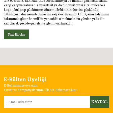
terk edebiliriz. Bitki üzerinde böceklenme ya da mantar gibi hastalıklarla
karşı karşıya kalırsanız insektisif ya da fungusit cinsi zirai mücadele
ilaçları kullanıp, püskürtme yöntemi ile bitkinin üzerine püskürtüp
bitkinizin daha verimli olmasını sağlayabilirsiniz. Altın Çanak fidanının
bakımında gübre önemli bir yer sahibi olmaktadır. Bu yüzden yılda bir
kez olacak şekilde gübreleme işlemi yapılmalıdır.
Tüm Bloglar
E-Bülten Üyeliği
E-Bültenimize üye olun,
Fırsat ve Kampanyalarımızı İlk Siz Haberdar Olun !
KAYDOL