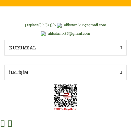
| replace({' ': ''}) }}">
alibotanik35@gmail.com
alibotanik35@gmail.com
KURUMSAL
İLETİŞİM