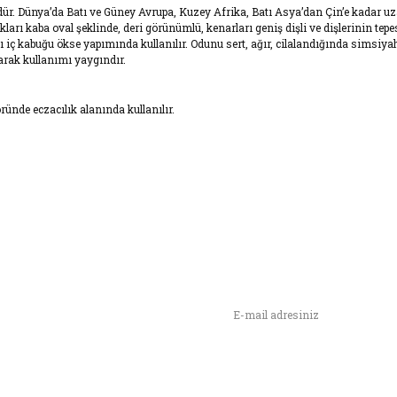
üdür. Dünya’da Batı ve Güney Avrupa, Kuzey Afrika, Batı Asya’dan Çin’e kadar uz
arı kaba oval şeklinde, deri görünümlü, kenarları geniş dişli ve dişlerinin tepesi 
ç kabuğu ökse yapımında kullanılır. Odunu sert, ağır, cilalandığında simsiyah 
larak kullanımı yaygındır.
ründe eczacılık alanında kullanılır.
n,
ımızı İlk Siz Haberdar Olun !