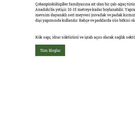
Çobanpüskülügiller familyasına ait olan bir çalı-ağaç tür
Anadolu’da yetişir. 10-15 metreye kadar boylanabilir. Yaprakl
mevsim dayanıklı sert meyvesi yuvarlak ve parlak kırmızı i
dişi yapımında kullanılır. Bahçe ve parklarda süs bitkisi o
Kök sapı, idrar söktürücü ve iştah açıcı olarak sağlık sektö
Tüm Bloglar
E-Bültenimize üye olu
E-Bülten Üyeliği
Fırsat ve Kampanyalar