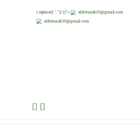
| replace({' ': ''}) }}">
alibotanik35@gmail.com
alibotanik35@gmail.com