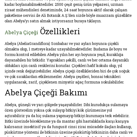
kadar boylanabilmektedirler. 2500 çeşit geniş ürün yelpazesi, uzman
ziraat mühendisleri denetiminde, 24 saat boyunca aktif olarak çalışan
paketleme servisi ile Ali Botanik A.Ş.’den sizde böyle muazzam güzellikte
olan Abelya’yı satın almak istiyorsanız buraya tıklayın.
Özellikleri
Abelya Çiçeği
Abelya (AbeliaGrandiflora) Sonbahar ve yaz ayları boyunca çiçekli
olmakta olup, 1 metreye kadar uzayabilmektedirler. Budama ile boyu ve
formu kontrol edilebilen Abelya yılın her ayı boyunca yeşil, kuraklığa
dayanabilen bir bitkidir. Yaprakları şekilli, canlı ve her ortama dayanıklı
oldukları için canlı renklerini korurlar. Çiçekleri hafif kokulu olup, yıl
içinde renk değiştirebilirler. Abelya çiçeği özellikleriden biri de çok soğuk
ve çok sıcaklardan etkilenmezler. Abelya çeşitleri, bonsai teknikleri
uygulanarak, zarif, çiçeklenen minyatür ağaç formuna sokulabilirler.
Abelya Çiçeği Bakımı
Abelya, güneşli ve yarı gölgede yaşayabilirler. Dibi kurudukça sulamaya
özen gösterelim yoksa çok sulayıp bitkiyi kök çürümesine yol
açtırabiliriz ya da hiç sulama yapmayıp bitkiyi kurumaya terk edebiliriz.
Bitki üzerinde böceklenme ya da mantar gibi hastalıklarla karşı karşıya
kalırsanız insektisif ya da fungusit cinsi zirai mücadele ilaçları kullanıp,
püskürtme yöntemi ile bitkinin üzerine püskürtüp bitkinizin daha canlı ve