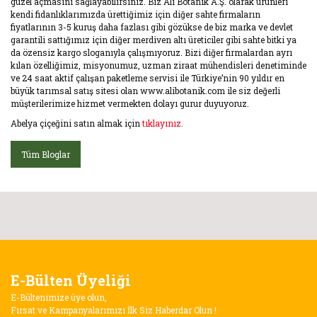
güzel açmasını sağlayabilirsiniz. Biz Ali Botanik A.Ş. olarak ürünleri
kendi fidanlıklarımızda ürettiğimiz için diğer sahte firmaların
fiyatlarının 3-5 kuruş daha fazlası gibi gözükse de biz marka ve devlet
garantili sattığımız için diğer merdiven altı üreticiler gibi sahte bitki ya
da özensiz kargo sloganıyla çalışmıyoruz. Bizi diğer firmalardan ayrı
kılan özelliğimiz, misyonumuz, uzman ziraat mühendisleri denetiminde
ve 24 saat aktif çalışan paketleme servisi ile Türkiye’nin 90 yıldır en
büyük tarımsal satış sitesi olan www.alibotanik.com ile siz değerli
müşterilerimize hizmet vermekten dolayı gurur duyuyoruz.
Abelya çiçeğini satın almak için
tıklayınız
.
Tüm Bloglar
E-Bülten Üyeliği
E-Bültenimize üye olun,
Fırsat ve Kampanyalarımızı İlk Siz Haberdar Olun !