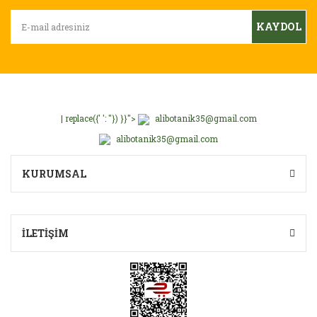
KAYDOL
| replace({' ': ''}) }}">
alibotanik35@gmail.com
alibotanik35@gmail.com
KURUMSAL
İLETİŞİM