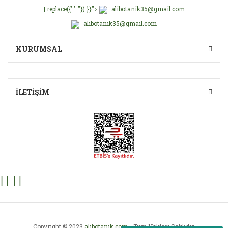
| replace({' ': ''}) }}">
alibotanik35@gmail.com
alibotanik35@gmail.com
KURUMSAL
İLETİŞİM
Copyright © 2023
alibotanik.com
- Tüm Hakları Saklıdır.