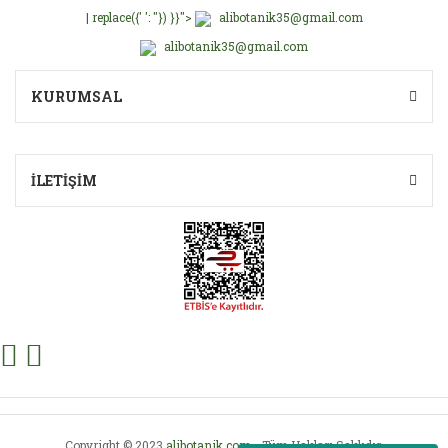
| replace({' ': ''}) }}">
alibotanik35@gmail.com
alibotanik35@gmail.com
KURUMSAL
İLETİŞİM
Copyright © 2023
alibotanik.com
- Tüm Hakları Saklıdır.